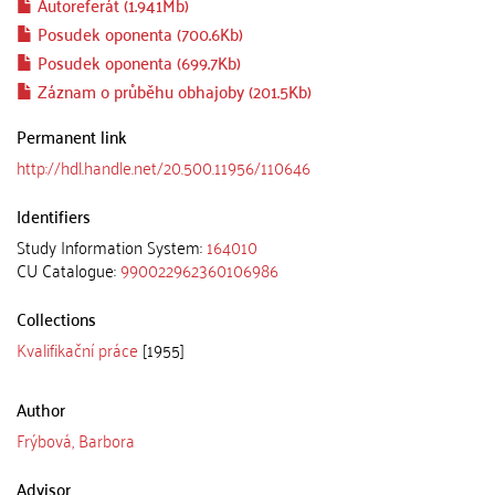
Autoreferát (1.941Mb)
Posudek oponenta (700.6Kb)
Posudek oponenta (699.7Kb)
Záznam o průběhu obhajoby (201.5Kb)
Permanent link
http://hdl.handle.net/20.500.11956/110646
Identifiers
Study Information System:
164010
CU Catalogue:
990022962360106986
Collections
Kvalifikační práce
[1955]
Author
Frýbová, Barbora
Advisor