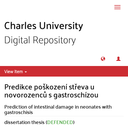
Skip to main content
Toggl
navig
View Item
Predikce poškození střeva u
novorozenců s gastroschízou
Prediction of intestinal damage in neonates with
gastroschisis
dissertation thesis (
DEFENDED
)