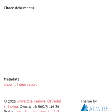
Citace dokumentu
Metadata
Show full item record
© 2025
Univerzita Karlova
,
Ústřední
Theme by
knihovna
, Ovocný trh 560/5, 116 36
Praha 1;
email: admin-repozitar [at]