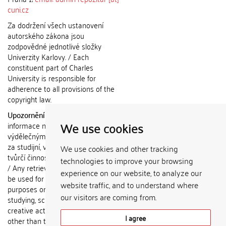
cuni.cz
Za dodržení všech ustanovení
autorského zákona jsou
zodpovědné jednotlivé složky
Univerzity Karlovy. / Each
constituent part of Charles
University is responsible for
adherence to all provisions of the
copyright law.
Upozornění / Notice:
Získané
We use cookies
informace nemohou být použity k
výdělečným účelům nebo vydávány
za studijní, vědeckou nebo jinou
We use cookies and other tracking
tvůrčí činnost jiné osoby než autora.
technologies to improve your browsing
/ Any retrieved information shall not
experience on our website, to analyze our
be used for any commercial
website traffic, and to understand where
purposes or claimed as results of
our visitors are coming from.
studying, scientific or any other
creative activities of any person
I agree
other than the author.