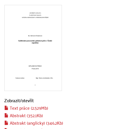
Zobrazit/
otevřít
Text práce (2.529Mb)
Abstrakt (352.1Kb)
Abstrakt (anglicky) (346.2Kb)