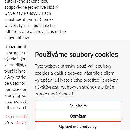
autorského zákona jsou
zodpovědné jednotlivé složky
Univerzity Karlovy. / Each
constituent part of Charles
University is responsible for
adherence to all provisions of the
copyright law.
Upozornění / Notice:
Získané
Používáme soubory cookies
informace nemohou být použity k
výdělečným účelům nebo vydávány
za studijní, vědeckou nebo jinou
Tyto webové stránky používají soubory
tvůrčí činnost jiné osoby než autora.
cookies a další sledovací nástroje s cílem
/ Any retrieved information shall not
vylepšení uživatelského prostředí, analýzy
be used for any commercial
návštěvnosti webových stránek a zjištění
purposes or claimed as results of
zdroje návštěvnosti.
studying, scientific or any other
creative activities of any person
Souhlasím
other than the author.
DSpace software
copyright © 2002-
Odmítám
2015
DuraSpace
Upravit mé předvolby