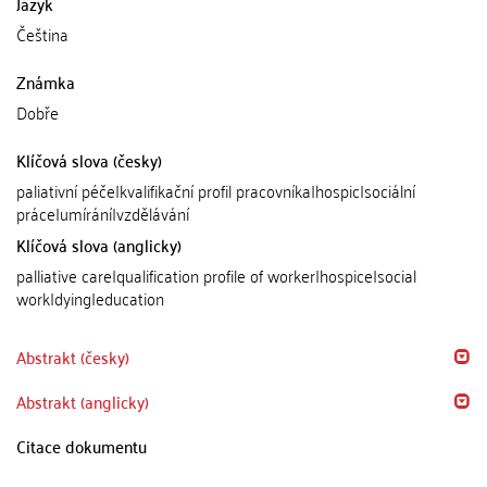
Jazyk
Čeština
Známka
Dobře
Klíčová slova (česky)
paliativní péče|kvalifikační profil pracovníka|hospic|sociální
práce|umírání|vzdělávání
Klíčová slova (anglicky)
palliative care|qualification profile of worker|hospice|social
work|dying|education
Abstrakt (česky)
Abstrakt (anglicky)
Citace dokumentu