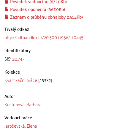
Posudek vedoucího (672.0Kb)
Posudek oponenta (367.0Kb)
Záznam o průběhu obhajoby (151.2Kb)
Trvalý odkaz
http://hdl.handle.net/20.500.11956/110445
Identifikátory
SIS:
211747
Kolekce
Kvalifikační práce
[25332]
Autor
Kristenová, Barbora
Vedoucí práce
Jaroševská, Elena