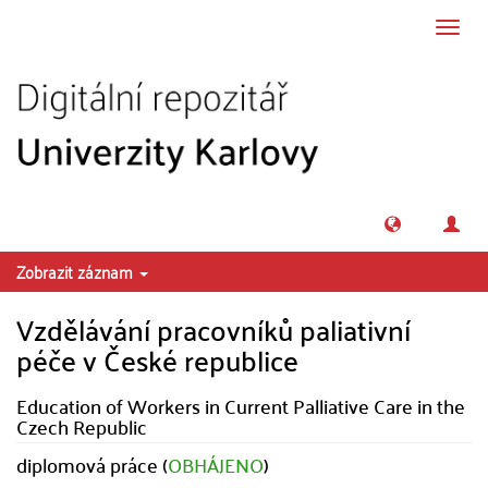
Přeskočit na obsah
Přepn
navig
Zobrazit záznam
Vzdělávání pracovníků paliativní
péče v České republice
Education of Workers in Current Palliative Care in the
Czech Republic
diplomová práce (
OBHÁJENO
)