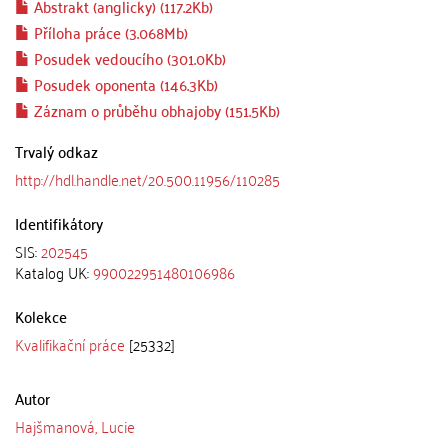
Abstrakt (anglicky) (117.2Kb)
Příloha práce (3.068Mb)
Posudek vedoucího (301.0Kb)
Posudek oponenta (146.3Kb)
Záznam o průběhu obhajoby (151.5Kb)
Trvalý odkaz
http://hdl.handle.net/20.500.11956/110285
Identifikátory
SIS:
202545
Katalog UK:
990022951480106986
Kolekce
Kvalifikační práce
[25332]
Autor
Hajšmanová, Lucie