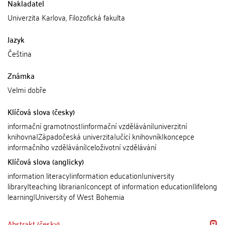
Nakladatel
Univerzita Karlova, Filozofická fakulta
Jazyk
Čeština
Známka
Velmi dobře
Klíčová slova (česky)
informační gramotnost|informační vzdělávání|univerzitní
knihovna|Západočeská univerzita|učící knihovník|koncepce
informačního vzdělávání|celoživotní vzdělávání
Klíčová slova (anglicky)
information literacy|information education|university
library|teaching librarian|concept of information education|lifelong
learning|University of West Bohemia
Abstrakt (česky)