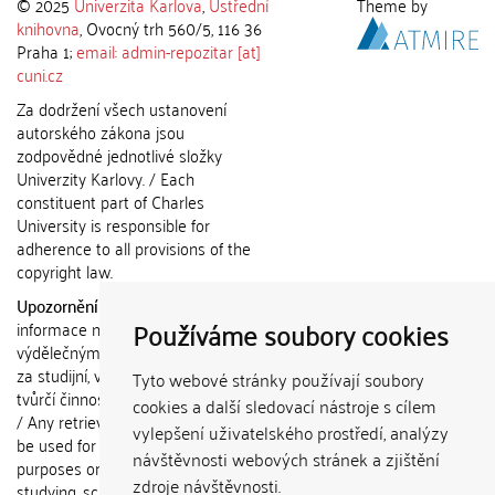
© 2025
Univerzita Karlova
,
Ústřední
Theme by
knihovna
, Ovocný trh 560/5, 116 36
Praha 1;
email: admin-repozitar [at]
cuni.cz
Za dodržení všech ustanovení
autorského zákona jsou
zodpovědné jednotlivé složky
Univerzity Karlovy. / Each
constituent part of Charles
University is responsible for
adherence to all provisions of the
copyright law.
Upozornění / Notice:
Získané
Používáme soubory cookies
informace nemohou být použity k
výdělečným účelům nebo vydávány
za studijní, vědeckou nebo jinou
Tyto webové stránky používají soubory
tvůrčí činnost jiné osoby než autora.
cookies a další sledovací nástroje s cílem
/ Any retrieved information shall not
vylepšení uživatelského prostředí, analýzy
be used for any commercial
návštěvnosti webových stránek a zjištění
purposes or claimed as results of
zdroje návštěvnosti.
studying, scientific or any other