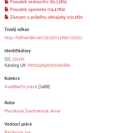
Posudek vedoucího (82.33Kb)
Posudek oponenta (74.47Kb)
Záznam o průběhu obhajoby (151.1Kb)
Trvalý odkaz
http://hdl.handle.net/20.500.11956/110212
Identifikátory
SIS:
201191
Katalog UK:
990022949250106986
Kolekce
Kvalifikační práce
[7488]
Autor
Mastíková Švantnerová, Anna
Vedoucí práce
Baslarová, Iva