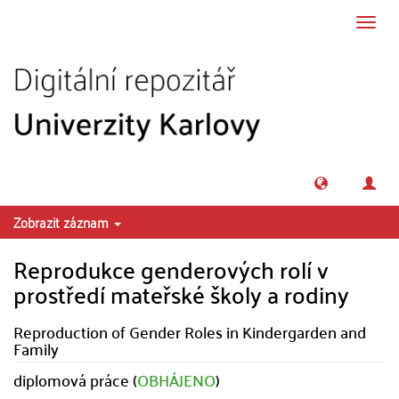
Přeskočit na obsah
Přepn
navig
Zobrazit záznam
Reprodukce genderových rolí v
prostředí mateřské školy a rodiny
Reproduction of Gender Roles in Kindergarden and
Family
diplomová práce (
OBHÁJENO
)