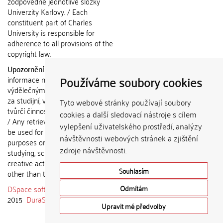
zodpovědné jednotlivé složky
Univerzity Karlovy. / Each
constituent part of Charles
University is responsible for
adherence to all provisions of the
copyright law.
Upozornění / Notice:
Získané
Používáme soubory cookies
informace nemohou být použity k
výdělečným účelům nebo vydávány
za studijní, vědeckou nebo jinou
Tyto webové stránky používají soubory
tvůrčí činnost jiné osoby než autora.
cookies a další sledovací nástroje s cílem
/ Any retrieved information shall not
vylepšení uživatelského prostředí, analýzy
be used for any commercial
návštěvnosti webových stránek a zjištění
purposes or claimed as results of
zdroje návštěvnosti.
studying, scientific or any other
creative activities of any person
Souhlasím
other than the author.
DSpace software
copyright © 2002-
Odmítám
2015
DuraSpace
Upravit mé předvolby