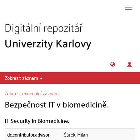
Přeskočit na obsah
Přepn
navig
Zobrazit záznam
Zobrazit minimální záznam
Bezpečnost IT v biomedicíně.
IT Security in Biomedicine.
dc.contributor.advisor
Šárek, Milan