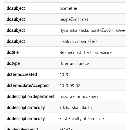
dc.subject
biometrie
dc.subject
bezpečnost dat
dc.subject
dynamika stisku počítačových kláves
dc.subject
lokální svalová zátěž
dc.title
Bezpečnost IT v biomedicíně.
dc.type
dizertační práce
dcterms.created
2019
dcterms.dateAccepted
2019-09-02
dc.description.department
nezařazení_neaktivní
dc.description.faculty
1. lékařská fakulta
dc.description.faculty
First Faculty of Medicine
dc.identifier.repId
153634