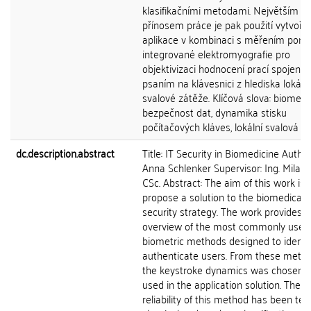
klasifikačními metodami. Největším
přínosem práce je pak použití vytvoře
aplikace v kombinaci s měřením pomo
integrované elektromyografie pro
objektivizaci hodnocení prací spojenýc
psaním na klávesnici z hlediska lokální
svalové zátěže. Klíčová slova: biometri
bezpečnost dat, dynamika stisku
počítačových kláves, lokální svalová z
dc.description.abstract
Title: IT Security in Biomedicine Author:
Anna Schlenker Supervisor: Ing. Milan 
CSc. Abstract: The aim of this work is 
propose a solution to the biomedical 
security strategy. The work provides 
overview of the most commonly used
biometric methods designed to identif
authenticate users. From these metho
the keystroke dynamics was chosen 
used in the application solution. The
reliability of this method has been tes