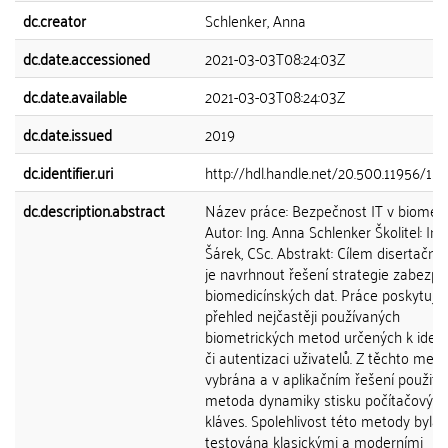
dc.creator
Schlenker, Anna
dc.date.accessioned
2021-03-03T08:24:03Z
dc.date.available
2021-03-03T08:24:03Z
dc.date.issued
2019
dc.identifier.uri
http://hdl.handle.net/20.500.11956/11
dc.description.abstract
Název práce: Bezpečnost IT v biomedi
Autor: Ing. Anna Schlenker Školitel: Ing
Šárek, CSc. Abstrakt: Cílem disertační 
je navrhnout řešení strategie zabezpe
biomedicínských dat. Práce poskytuje
přehled nejčastěji používaných
biometrických metod určených k identi
či autentizaci uživatelů. Z těchto meto
vybrána a v aplikačním řešení použita
metoda dynamiky stisku počítačových
kláves. Spolehlivost této metody byla
testována klasickými a moderními