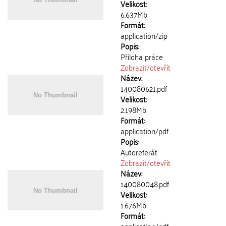
Velikost:
6.637Mb
Formát:
application/zip
Popis:
Příloha práce
Zobrazit/
otevřít
Název:
140080621.pdf
Velikost:
2.198Mb
Formát:
application/pdf
Popis:
Autoreferát
Zobrazit/
otevřít
Název:
140080048.pdf
Velikost:
1.676Mb
Formát: