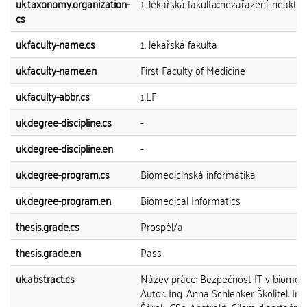
uk.taxonomy.organization-
1. lékařská fakulta::nezařazení_neaktivn
cs
uk.faculty-name.cs
1. lékařská fakulta
uk.faculty-name.en
First Faculty of Medicine
uk.faculty-abbr.cs
1.LF
uk.degree-discipline.cs
-
uk.degree-discipline.en
-
uk.degree-program.cs
Biomedicínská informatika
uk.degree-program.en
Biomedical Informatics
thesis.grade.cs
Prospěl/a
thesis.grade.en
Pass
uk.abstract.cs
Název práce: Bezpečnost IT v biomedi
Autor: Ing. Anna Schlenker Školitel: Ing