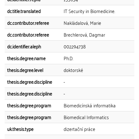
dc.title.translated
IT Security in Biomedicine.
dc.contributor.referee
Nakládalová, Marie
dc.contributor.referee
Brechlerová, Dagmar
dc.identifier.aleph
002294738
thesis.degree.name
Ph.D.
thesis.degree.level
doktorské
thesis.degree.discipline
-
thesis.degree.discipline
-
thesis.degree.program
Biomedicínská informatika
thesis.degree.program
Biomedical Informatics
uk.thesis.type
dizertační práce