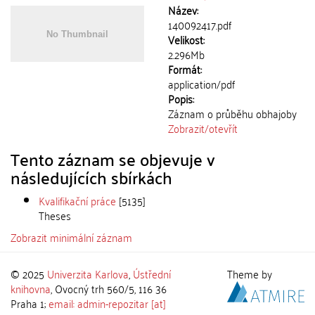
Název:
140092417.pdf
Velikost:
2.296Mb
Formát:
application/pdf
Popis:
Záznam o průběhu obhajoby
Zobrazit/
otevřít
Tento záznam se objevuje v
následujících sbírkách
Kvalifikační práce
[5135]
Theses
Zobrazit minimální záznam
© 2025
Univerzita Karlova
,
Ústřední
Theme by
knihovna
, Ovocný trh 560/5, 116 36
Praha 1;
email: admin-repozitar [at]