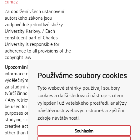
cuni.cz
Za dodržení všech ustanovení
autorského zákona jsou
zodpovědné jednotlivé složky
Univerzity Karlovy. / Each
constituent part of Charles
University is responsible for
adherence to all provisions of the
copyright law.
Upozornění / Notice:
Získané
Používáme soubory cookies
informace nemohou být použity k
výdělečným účelům nebo vydávány
za studijní, vědeckou nebo jinou
Tyto webové stránky používají soubory
tvůrčí činnost jiné osoby než autora.
cookies a další sledovací nástroje s cílem
/ Any retrieved information shall not
vylepšení uživatelského prostředí, analýzy
be used for any commercial
návštěvnosti webových stránek a zjištění
purposes or claimed as results of
zdroje návštěvnosti.
studying, scientific or any other
creative activities of any person
Souhlasím
other than the author.