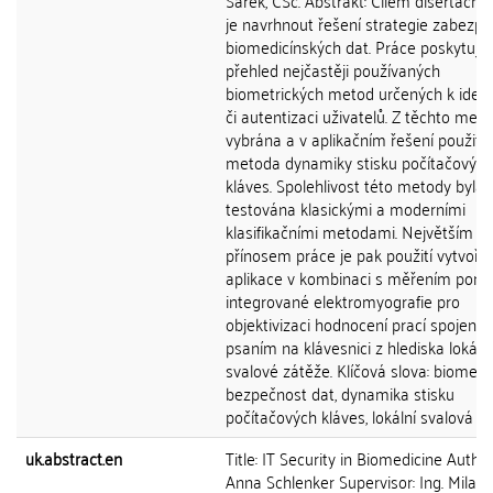
Šárek, CSc. Abstrakt: Cílem disertační 
je navrhnout řešení strategie zabezpe
biomedicínských dat. Práce poskytuje
přehled nejčastěji používaných
biometrických metod určených k identi
či autentizaci uživatelů. Z těchto meto
vybrána a v aplikačním řešení použita
metoda dynamiky stisku počítačových
kláves. Spolehlivost této metody byla
testována klasickými a moderními
klasifikačními metodami. Největším
přínosem práce je pak použití vytvoře
aplikace v kombinaci s měřením pomo
integrované elektromyografie pro
objektivizaci hodnocení prací spojenýc
psaním na klávesnici z hlediska lokální
svalové zátěže. Klíčová slova: biometri
bezpečnost dat, dynamika stisku
počítačových kláves, lokální svalová z
uk.abstract.en
Title: IT Security in Biomedicine Author:
Anna Schlenker Supervisor: Ing. Milan 