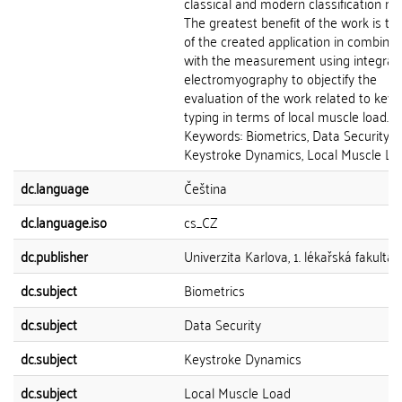
classical and modern classification m
The greatest benefit of the work is th
of the created application in combinat
with the measurement using integrat
electromyography to objectify the
evaluation of the work related to key
typing in terms of local muscle load.
Keywords: Biometrics, Data Security,
Keystroke Dynamics, Local Muscle Lo
dc.language
Čeština
dc.language.iso
cs_CZ
dc.publisher
Univerzita Karlova, 1. lékařská fakulta
dc.subject
Biometrics
dc.subject
Data Security
dc.subject
Keystroke Dynamics
dc.subject
Local Muscle Load