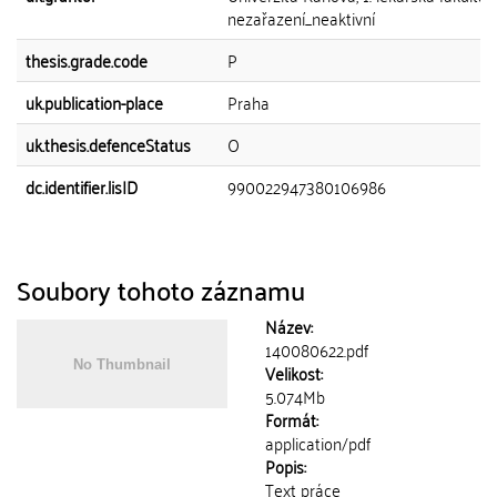
nezařazení_neaktivní
thesis.grade.code
P
uk.publication-place
Praha
uk.thesis.defenceStatus
O
dc.identifier.lisID
990022947380106986
Soubory tohoto záznamu
Název:
140080622.pdf
Velikost:
5.074Mb
Formát:
application/pdf
Popis:
Text práce