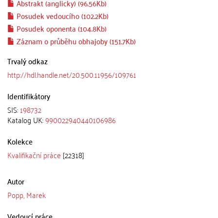
Abstrakt (anglicky) (96.56Kb)
Posudek vedoucího (102.2Kb)
Posudek oponenta (104.8Kb)
Záznam o průběhu obhajoby (151.7Kb)
Trvalý odkaz
http://hdl.handle.net/20.500.11956/109761
Identifikátory
SIS:
198732
Katalog UK:
990022940440106986
Kolekce
Kvalifikační práce
[22318]
Autor
Popp, Marek
Vedoucí práce