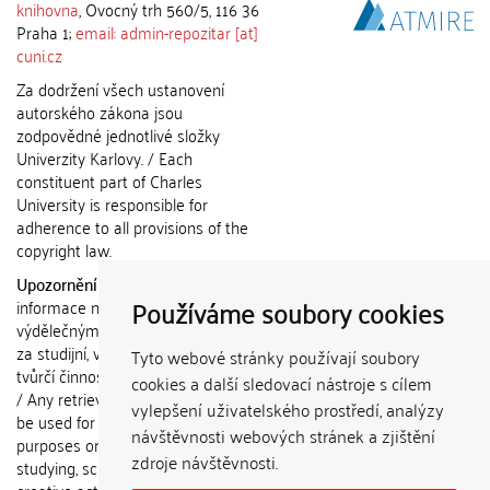
knihovna
, Ovocný trh 560/5, 116 36
Praha 1;
email: admin-repozitar [at]
cuni.cz
Za dodržení všech ustanovení
autorského zákona jsou
zodpovědné jednotlivé složky
Univerzity Karlovy. / Each
constituent part of Charles
University is responsible for
adherence to all provisions of the
copyright law.
Upozornění / Notice:
Získané
Používáme soubory cookies
informace nemohou být použity k
výdělečným účelům nebo vydávány
za studijní, vědeckou nebo jinou
Tyto webové stránky používají soubory
tvůrčí činnost jiné osoby než autora.
cookies a další sledovací nástroje s cílem
/ Any retrieved information shall not
vylepšení uživatelského prostředí, analýzy
be used for any commercial
návštěvnosti webových stránek a zjištění
purposes or claimed as results of
zdroje návštěvnosti.
studying, scientific or any other