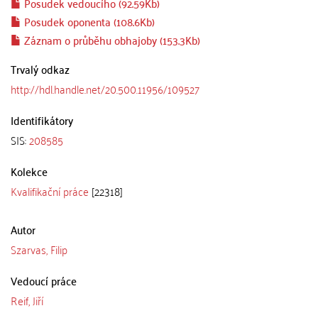
Posudek vedoucího (92.59Kb)
Posudek oponenta (108.6Kb)
Záznam o průběhu obhajoby (153.3Kb)
Trvalý odkaz
http://hdl.handle.net/20.500.11956/109527
Identifikátory
SIS:
208585
Kolekce
Kvalifikační práce
[22318]
Autor
Szarvas, Filip
Vedoucí práce
Reif, Jiří