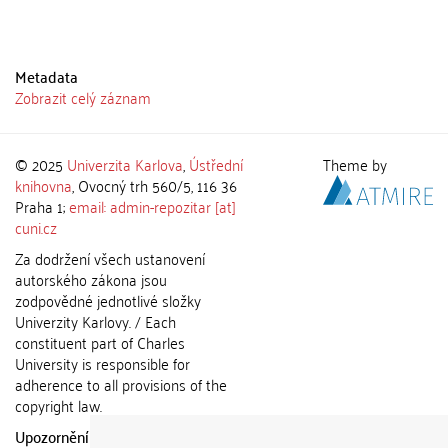
Metadata
Zobrazit celý záznam
© 2025
Univerzita Karlova
,
Ústřední
Theme by
knihovna
, Ovocný trh 560/5, 116 36
Praha 1;
email: admin-repozitar [at]
cuni.cz
Za dodržení všech ustanovení
autorského zákona jsou
zodpovědné jednotlivé složky
Univerzity Karlovy. / Each
constituent part of Charles
University is responsible for
adherence to all provisions of the
copyright law.
Upozornění / Notice:
Získané