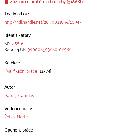
Záznam o průběhu obhajoby (518.6Kb)
Trvalý odkaz
http://hdl.handle.net/20.500.11956/10947
Identifikátory
SIS:
45516
Katalog UK:
990008593680106986
Kolekce
Kvalifikační práce
[12374]
Autor
Pařez, Stanislav
Vedoucí práce
Žofka, Martin
Oponent práce