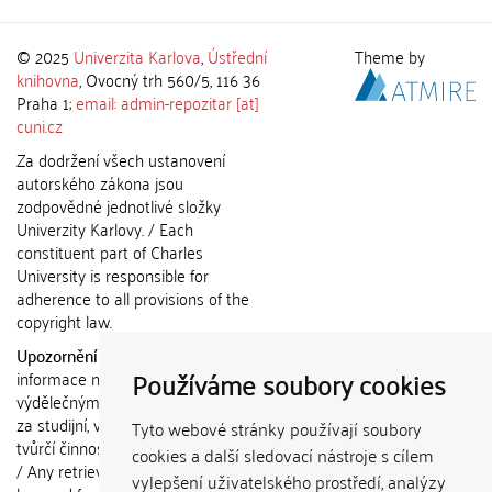
© 2025
Univerzita Karlova
,
Ústřední
Theme by
knihovna
, Ovocný trh 560/5, 116 36
Praha 1;
email: admin-repozitar [at]
cuni.cz
Za dodržení všech ustanovení
autorského zákona jsou
zodpovědné jednotlivé složky
Univerzity Karlovy. / Each
constituent part of Charles
University is responsible for
adherence to all provisions of the
copyright law.
Upozornění / Notice:
Získané
Používáme soubory cookies
informace nemohou být použity k
výdělečným účelům nebo vydávány
za studijní, vědeckou nebo jinou
Tyto webové stránky používají soubory
tvůrčí činnost jiné osoby než autora.
cookies a další sledovací nástroje s cílem
/ Any retrieved information shall not
vylepšení uživatelského prostředí, analýzy