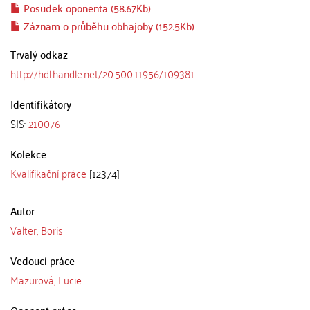
Posudek oponenta (58.67Kb)
Záznam o průběhu obhajoby (152.5Kb)
Trvalý odkaz
http://hdl.handle.net/20.500.11956/109381
Identifikátory
SIS:
210076
Kolekce
Kvalifikační práce
[12374]
Autor
Valter, Boris
Vedoucí práce
Mazurová, Lucie
Oponent práce