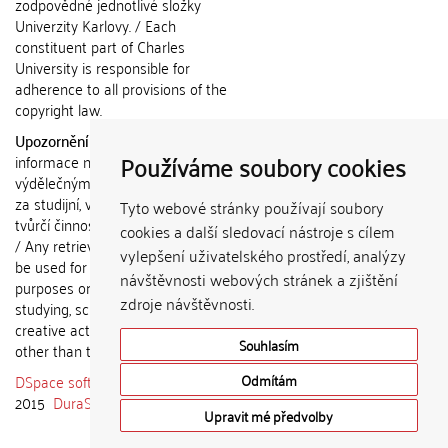
zodpovědné jednotlivé složky
Univerzity Karlovy. / Each
constituent part of Charles
University is responsible for
adherence to all provisions of the
copyright law.
Upozornění / Notice:
Získané
Používáme soubory cookies
informace nemohou být použity k
výdělečným účelům nebo vydávány
za studijní, vědeckou nebo jinou
Tyto webové stránky používají soubory
tvůrčí činnost jiné osoby než autora.
cookies a další sledovací nástroje s cílem
/ Any retrieved information shall not
vylepšení uživatelského prostředí, analýzy
be used for any commercial
návštěvnosti webových stránek a zjištění
purposes or claimed as results of
zdroje návštěvnosti.
studying, scientific or any other
creative activities of any person
Souhlasím
other than the author.
DSpace software
copyright © 2002-
Odmítám
2015
DuraSpace
Upravit mé předvolby