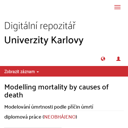
Přeskočit na obsah
Přepn
navig
Zobrazit záznam
Modelling mortality by causes of
death
Modelování úmrtnosti podle příčin úmrtí
diplomová práce (
NEOBHÁJENO
)