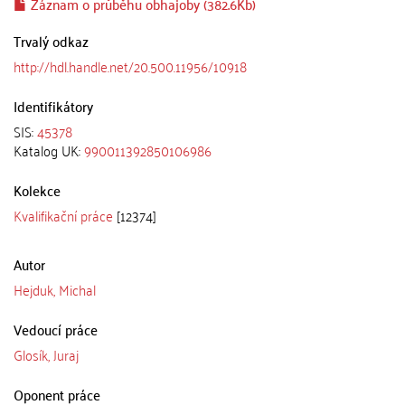
Záznam o průběhu obhajoby (382.6Kb)
Trvalý odkaz
http://hdl.handle.net/20.500.11956/10918
Identifikátory
SIS:
45378
Katalog UK:
990011392850106986
Kolekce
Kvalifikační práce
[12374]
Autor
Hejduk, Michal
Vedoucí práce
Glosík, Juraj
Oponent práce