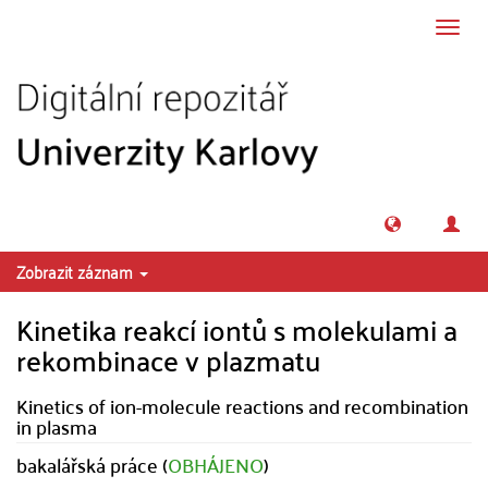
Přeskočit na obsah
Přepn
navig
Zobrazit záznam
Kinetika reakcí iontů s molekulami a
rekombinace v plazmatu
Kinetics of ion-molecule reactions and recombination
in plasma
bakalářská práce (
OBHÁJENO
)