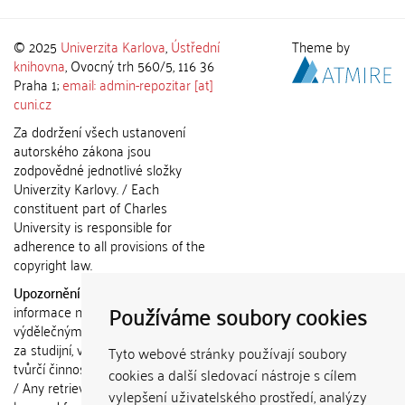
© 2025
Univerzita Karlova
,
Ústřední
Theme by
knihovna
, Ovocný trh 560/5, 116 36
Praha 1;
email: admin-repozitar [at]
cuni.cz
Za dodržení všech ustanovení
autorského zákona jsou
zodpovědné jednotlivé složky
Univerzity Karlovy. / Each
constituent part of Charles
University is responsible for
adherence to all provisions of the
copyright law.
Upozornění / Notice:
Získané
Používáme soubory cookies
informace nemohou být použity k
výdělečným účelům nebo vydávány
za studijní, vědeckou nebo jinou
Tyto webové stránky používají soubory
tvůrčí činnost jiné osoby než autora.
cookies a další sledovací nástroje s cílem
/ Any retrieved information shall not
vylepšení uživatelského prostředí, analýzy