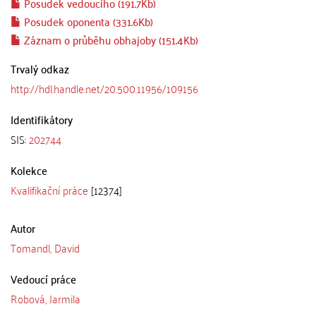
Posudek vedoucího (191.7Kb)
Posudek oponenta (331.6Kb)
Záznam o průběhu obhajoby (151.4Kb)
Trvalý odkaz
http://hdl.handle.net/20.500.11956/109156
Identifikátory
SIS:
202744
Kolekce
Kvalifikační práce
[12374]
Autor
Tomandl, David
Vedoucí práce
Robová, Jarmila