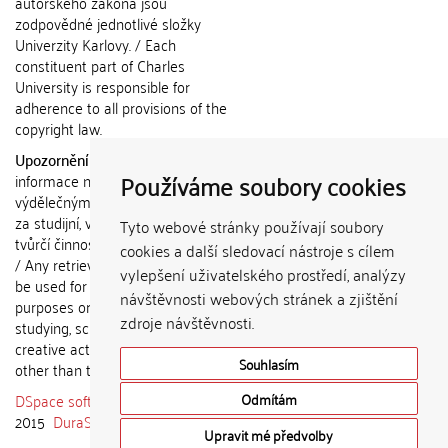
autorského zákona jsou
zodpovědné jednotlivé složky
Univerzity Karlovy. / Each
constituent part of Charles
University is responsible for
adherence to all provisions of the
copyright law.
Upozornění / Notice:
Získané
Používáme soubory cookies
informace nemohou být použity k
výdělečným účelům nebo vydávány
za studijní, vědeckou nebo jinou
Tyto webové stránky používají soubory
tvůrčí činnost jiné osoby než autora.
cookies a další sledovací nástroje s cílem
/ Any retrieved information shall not
vylepšení uživatelského prostředí, analýzy
be used for any commercial
návštěvnosti webových stránek a zjištění
purposes or claimed as results of
zdroje návštěvnosti.
studying, scientific or any other
creative activities of any person
Souhlasím
other than the author.
DSpace software
copyright © 2002-
Odmítám
2015
DuraSpace
Upravit mé předvolby