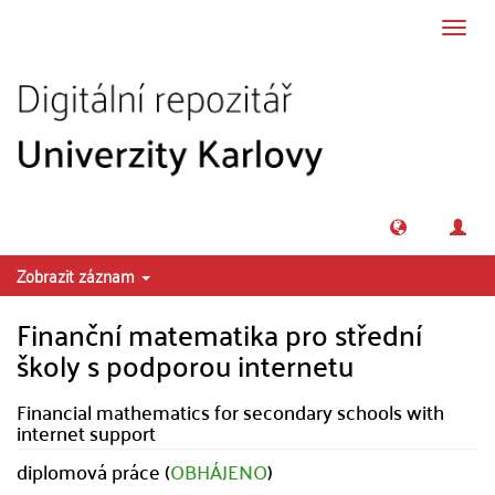
Přeskočit na obsah
Přepn
navig
Zobrazit záznam
Finanční matematika pro střední
školy s podporou internetu
Financial mathematics for secondary schools with
internet support
diplomová práce (
OBHÁJENO
)