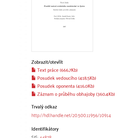
Zobrazit/
otevřít
Text práce (666.7Kb)
Posudek vedoucího (418.5Kb)
Posudek oponenta (416.0Kb)
Záznam o průběhu obhajoby (360.4Kb)
Trvalý odkaz
http://hdl.handle.net/20.500.11956/10914
Identifikátory
SIS:
44878