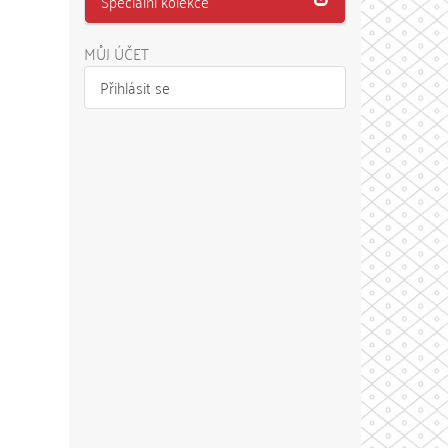
Speciální kolekce
MŮJ ÚČET
Přihlásit se