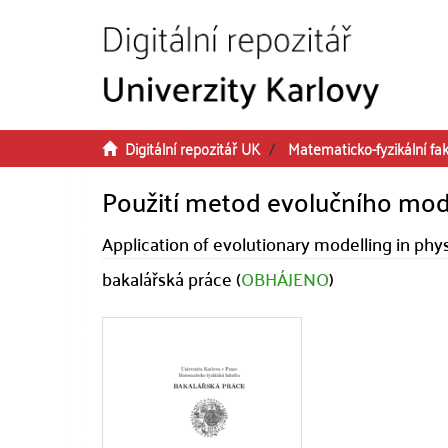
Přeskočit na obsah
Digitální repozitář UK
Matematicko-fyzikální fak
Použití metod evolučního mode
Application of evolutionary modelling in phy
bakalářská práce (
OBHÁJENO
)