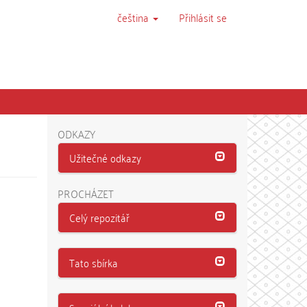
čeština
Přihlásit se
ODKAZY
Užitečné odkazy
PROCHÁZET
Celý repozitář
Tato sbírka