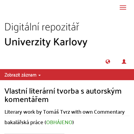
Přeskočit na obsah
Přepn
navig
Zobrazit záznam
Vlastní literární tvorba s autorským
komentářem
Literary work by Tomáš Tvrz with own Commentary
bakalářská práce (
OBHÁJENO
)