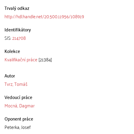
Trvalý odkaz
http://hdl.handle.net/20.500.11956/108919
Identifikátory
SIS:
214708
Kolekce
Kvalifikační práce
[21384]
Autor
Tvrz, Tomáš
Vedoucí práce
Mocná, Dagmar
Oponent práce
Peterka, Josef