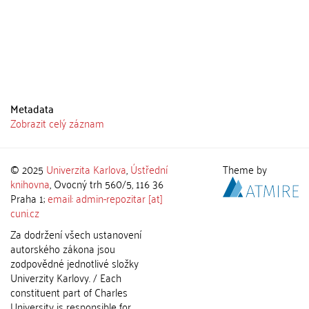
Metadata
Zobrazit celý záznam
© 2025
Univerzita Karlova
,
Ústřední
Theme by
knihovna
, Ovocný trh 560/5, 116 36
Praha 1;
email: admin-repozitar [at]
cuni.cz
Za dodržení všech ustanovení
autorského zákona jsou
zodpovědné jednotlivé složky
Univerzity Karlovy. / Each
constituent part of Charles
University is responsible for