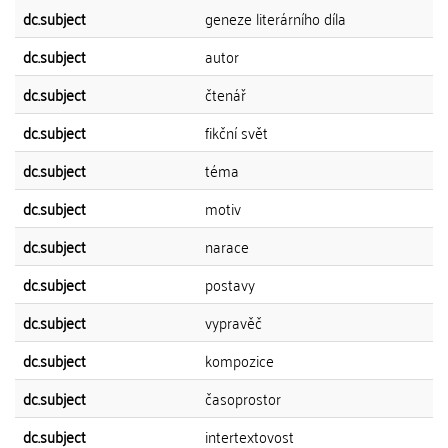
dc.subject
geneze literárního díla
dc.subject
autor
dc.subject
čtenář
dc.subject
fikční svět
dc.subject
téma
dc.subject
motiv
dc.subject
narace
dc.subject
postavy
dc.subject
vypravěč
dc.subject
kompozice
dc.subject
časoprostor
dc.subject
intertextovost