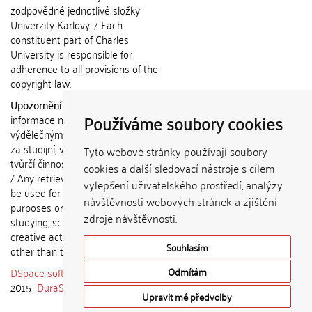
zodpovědné jednotlivé složky
Univerzity Karlovy. / Each
constituent part of Charles
University is responsible for
adherence to all provisions of the
copyright law.
Upozornění / Notice:
Získané
Používáme soubory cookies
informace nemohou být použity k
výdělečným účelům nebo vydávány
za studijní, vědeckou nebo jinou
Tyto webové stránky používají soubory
tvůrčí činnost jiné osoby než autora.
cookies a další sledovací nástroje s cílem
/ Any retrieved information shall not
vylepšení uživatelského prostředí, analýzy
be used for any commercial
návštěvnosti webových stránek a zjištění
purposes or claimed as results of
zdroje návštěvnosti.
studying, scientific or any other
creative activities of any person
Souhlasím
other than the author.
DSpace software
copyright © 2002-
Odmítám
2015
DuraSpace
Upravit mé předvolby