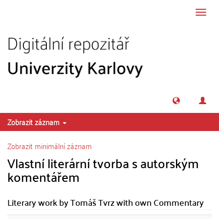
Přeskočit na obsah
Přepn
navig
Zobrazit záznam
Zobrazit minimální záznam
Vlastní literární tvorba s autorským
komentářem
Literary work by Tomáš Tvrz with own Commentary