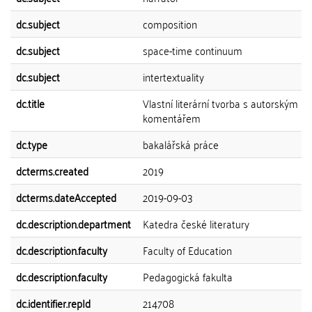
dc.subject
composition
dc.subject
space-time continuum
dc.subject
intertextuality
dc.title
Vlastní literární tvorba s autorským
komentářem
dc.type
bakalářská práce
dcterms.created
2019
dcterms.dateAccepted
2019-09-03
dc.description.department
Katedra české literatury
dc.description.faculty
Faculty of Education
dc.description.faculty
Pedagogická fakulta
dc.identifier.repId
214708