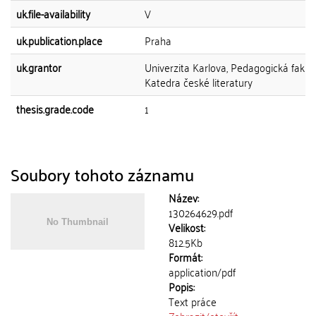
uk.file-availability
V
uk.publication.place
Praha
uk.grantor
Univerzita Karlova, Pedagogická fakult
Katedra české literatury
thesis.grade.code
1
Soubory tohoto záznamu
Název:
130264629.pdf
Velikost:
812.5Kb
Formát:
application/pdf
Popis:
Text práce