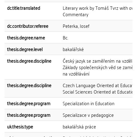
dc.title.translated
Literary work by Tomáš Tvrz with ow
Commentary
dc.contributor.referee
Peterka, Josef
thesis.degree.name
Bc.
thesis.degree.level
bakalářské
thesis.degree.discipline
Český jazyk se zaměřením na vzdělává
Základy společenských věd se zaměř
na vzdělávání
thesis.degree.discipline
Czech Language Oriented at Educatio
Social Sciences Oriented at Education
thesis.degree.program
Specialization in Education
thesis.degree.program
Specializace v pedagogice
uk.thesis.type
bakalářská práce