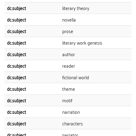
dc.subject
literary theory
dc.subject
novella
dc.subject
prose
dc.subject
literary work genesis
dc.subject
author
dc.subject
reader
dc.subject
fictional world
dc.subject
theme
dc.subject
motif
dc.subject
narration
dc.subject
characters
dc.subject
narrator