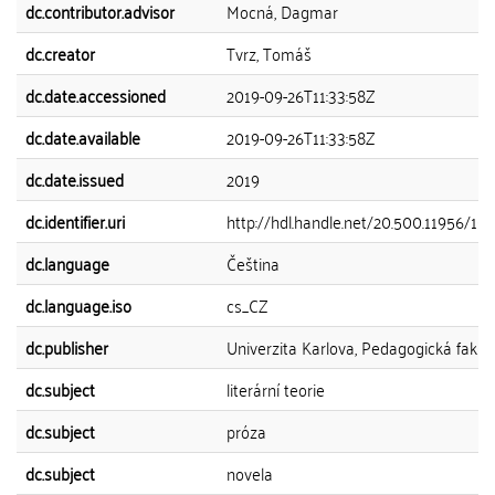
dc.contributor.advisor
Mocná, Dagmar
dc.creator
Tvrz, Tomáš
dc.date.accessioned
2019-09-26T11:33:58Z
dc.date.available
2019-09-26T11:33:58Z
dc.date.issued
2019
dc.identifier.uri
http://hdl.handle.net/20.500.11956/10
dc.language
Čeština
dc.language.iso
cs_CZ
dc.publisher
Univerzita Karlova, Pedagogická fakul
dc.subject
literární teorie
dc.subject
próza
dc.subject
novela