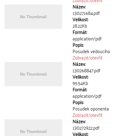
Zobrazit/
otevřít
Název:
130271684.pdf
Velikost:
28.22Kb
Formát:
application/pdf
Popis:
Posudek vedoucího
Zobrazit/
otevřít
Název:
130268847.pdf
Velikost:
95.54Kb
Formát:
application/pdf
Popis:
Posudek oponenta
Zobrazit/
otevřít
Název:
130272922.pdf
Velikost: