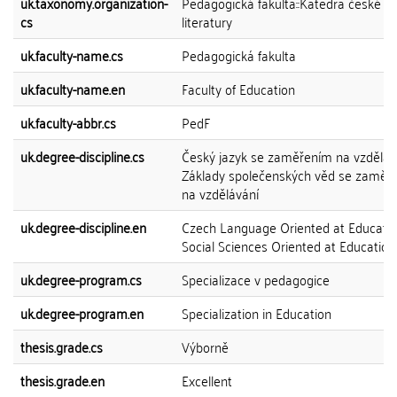
uk.taxonomy.organization-
Pedagogická fakulta::Katedra české
cs
literatury
uk.faculty-name.cs
Pedagogická fakulta
uk.faculty-name.en
Faculty of Education
uk.faculty-abbr.cs
PedF
uk.degree-discipline.cs
Český jazyk se zaměřením na vzdělává
Základy společenských věd se zaměř
na vzdělávání
uk.degree-discipline.en
Czech Language Oriented at Educatio
Social Sciences Oriented at Education
uk.degree-program.cs
Specializace v pedagogice
uk.degree-program.en
Specialization in Education
thesis.grade.cs
Výborně
thesis.grade.en
Excellent