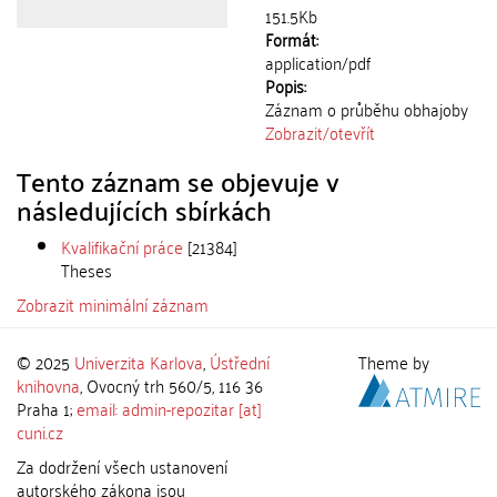
151.5Kb
Formát:
application/pdf
Popis:
Záznam o průběhu obhajoby
Zobrazit/
otevřít
Tento záznam se objevuje v
následujících sbírkách
Kvalifikační práce
[21384]
Theses
Zobrazit minimální záznam
© 2025
Univerzita Karlova
,
Ústřední
Theme by
knihovna
, Ovocný trh 560/5, 116 36
Praha 1;
email: admin-repozitar [at]
cuni.cz
Za dodržení všech ustanovení
autorského zákona jsou