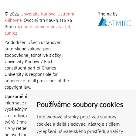
© 2025
Univerzita Karlova
,
Ústřední
Theme by
knihovna
, Ovocný trh 560/5, 116 36
Praha 1;
email: admin-repozitar [at]
cuni.cz
Za dodržení všech ustanovení
autorského zákona jsou
zodpovědné jednotlivé složky
Univerzity Karlovy. / Each
constituent part of Charles
University is responsible for
adherence to all provisions of the
copyright law.
Upozornění / Notice:
Získané
Používáme soubory cookies
informace nemohou být použity k
výdělečným účelům nebo vydávány
za studijní, vědeckou nebo jinou
Tyto webové stránky používají soubory
tvůrčí činnost jiné osoby než autora.
cookies a další sledovací nástroje s cílem
/ Any retrieved information shall not
vylepšení uživatelského prostředí, analýzy
be used for any commercial