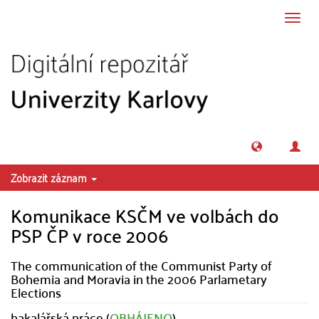
Přeskočit na obsah
Přepn
navig
Zobrazit záznam
Komunikace KSČM ve volbách do
PSP ČP v roce 2006
The communication of the Communist Party of
Bohemia and Moravia in the 2006 Parlametary
Elections
bakalářská práce (
OBHÁJENO
)