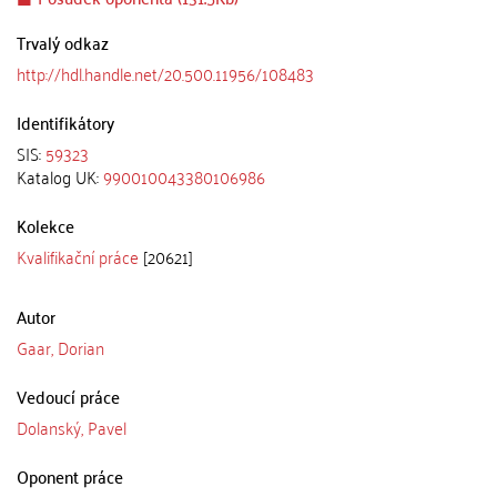
Trvalý odkaz
http://hdl.handle.net/20.500.11956/108483
Identifikátory
SIS:
59323
Katalog UK:
990010043380106986
Kolekce
Kvalifikační práce
[20621]
Autor
Gaar, Dorian
Vedoucí práce
Dolanský, Pavel
Oponent práce