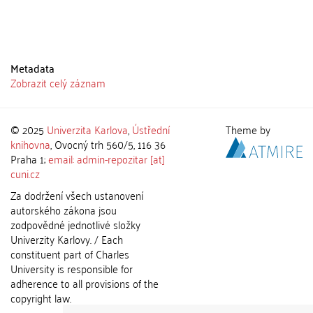
Metadata
Zobrazit celý záznam
© 2025
Univerzita Karlova
,
Ústřední
Theme by
knihovna
, Ovocný trh 560/5, 116 36
Praha 1;
email: admin-repozitar [at]
cuni.cz
Za dodržení všech ustanovení
autorského zákona jsou
zodpovědné jednotlivé složky
Univerzity Karlovy. / Each
constituent part of Charles
University is responsible for
adherence to all provisions of the
copyright law.