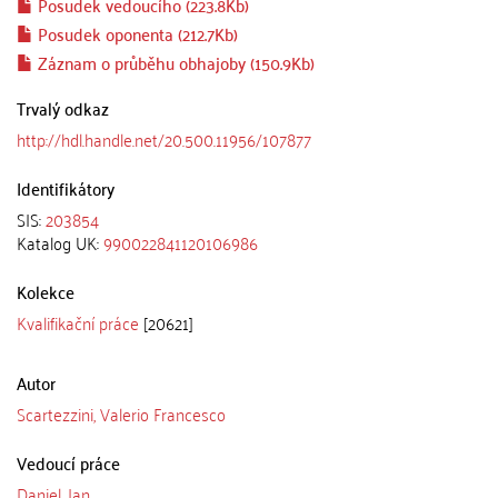
Posudek vedoucího (223.8Kb)
Posudek oponenta (212.7Kb)
Záznam o průběhu obhajoby (150.9Kb)
Trvalý odkaz
http://hdl.handle.net/20.500.11956/107877
Identifikátory
SIS:
203854
Katalog UK:
990022841120106986
Kolekce
Kvalifikační práce
[20621]
Autor
Scartezzini, Valerio Francesco
Vedoucí práce
Daniel, Jan