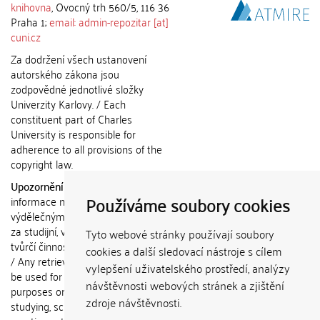
knihovna
, Ovocný trh 560/5, 116 36
Praha 1;
email: admin-repozitar [at]
cuni.cz
Za dodržení všech ustanovení
autorského zákona jsou
zodpovědné jednotlivé složky
Univerzity Karlovy. / Each
constituent part of Charles
University is responsible for
adherence to all provisions of the
copyright law.
Upozornění / Notice:
Získané
Používáme soubory cookies
informace nemohou být použity k
výdělečným účelům nebo vydávány
za studijní, vědeckou nebo jinou
Tyto webové stránky používají soubory
tvůrčí činnost jiné osoby než autora.
cookies a další sledovací nástroje s cílem
/ Any retrieved information shall not
vylepšení uživatelského prostředí, analýzy
be used for any commercial
návštěvnosti webových stránek a zjištění
purposes or claimed as results of
zdroje návštěvnosti.
studying, scientific or any other