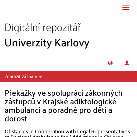
Přeskočit na obsah
Přepn
navig
Zobrazit záznam
Překážky ve spolupráci zákonných
zástupců v Krajské adiktologické
ambulanci a poradně pro děti a
dorost
Obstacles in Cooperation with Legal Representatives
at Regional Ambulance for Adddictions in Children