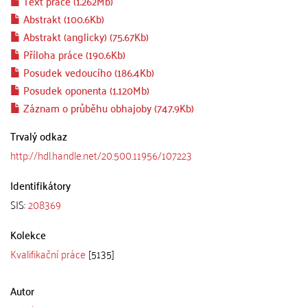
Text práce (1.262Mb)
Abstrakt (100.6Kb)
Abstrakt (anglicky) (75.67Kb)
Příloha práce (190.6Kb)
Posudek vedoucího (186.4Kb)
Posudek oponenta (1.120Mb)
Záznam o průběhu obhajoby (747.9Kb)
Trvalý odkaz
http://hdl.handle.net/20.500.11956/107223
Identifikátory
SIS:
208369
Kolekce
Kvalifikační práce
[5135]
Autor