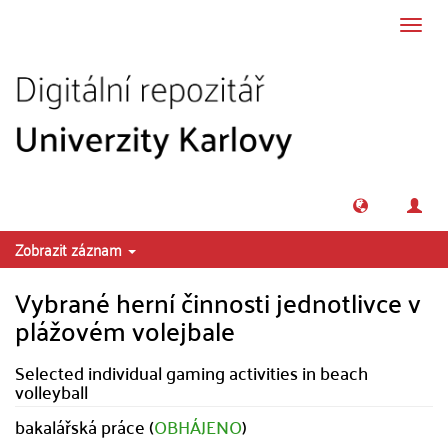
Přeskočit na obsah
Přepn
navig
Zobrazit záznam
Vybrané herní činnosti jednotlivce v
plážovém volejbale
Selected individual gaming activities in beach
volleyball
bakalářská práce (
OBHÁJENO
)