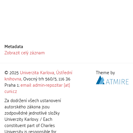
Metadata
Zobrazit celý záznam
© 2025
Univerzita Karlova
,
Ústřední
Theme by
knihovna
, Ovocný trh 560/5, 116 36
Praha 1;
email: admin-repozitar [at]
cuni.cz
Za dodržení všech ustanovení
autorského zákona jsou
zodpovědné jednotlivé složky
Univerzity Karlovy. / Each
constituent part of Charles
University is responsible for