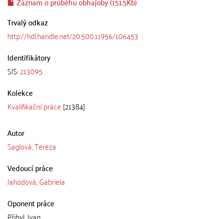
Záznam o průběhu obhajoby (151.5Kb)
Trvalý odkaz
http://hdl.handle.net/20.500.11956/106453
Identifikátory
SIS:
213095
Kolekce
Kvalifikační práce
[21384]
Autor
Saglová, Tereza
Vedoucí práce
Jahodová, Gabriela
Oponent práce
Přibyl, Ivan