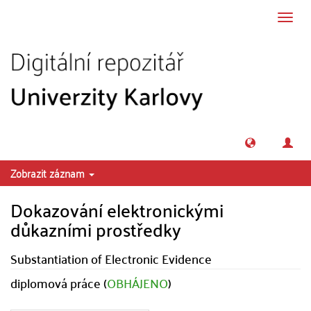
Přeskočit na obsah
Přepn
navig
Zobrazit záznam
Dokazování elektronickými
důkazními prostředky
Substantiation of Electronic Evidence
diplomová práce (
OBHÁJENO
)