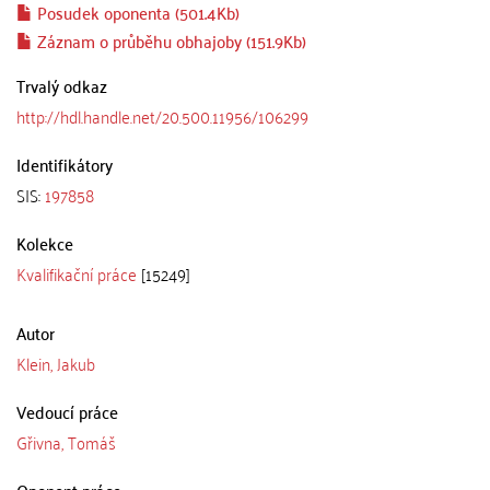
Posudek oponenta (501.4Kb)
Záznam o průběhu obhajoby (151.9Kb)
Trvalý odkaz
http://hdl.handle.net/20.500.11956/106299
Identifikátory
SIS:
197858
Kolekce
Kvalifikační práce
[15249]
Autor
Klein, Jakub
Vedoucí práce
Gřivna, Tomáš
Oponent práce