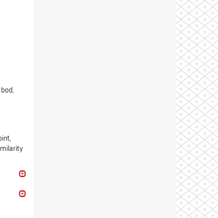
 bod,
int,
milarity