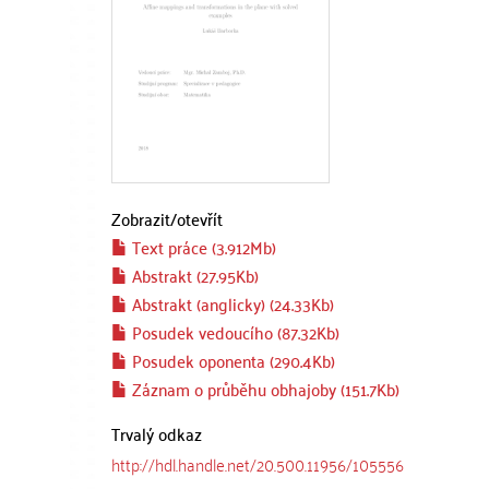
Zobrazit/
otevřít
Text práce (3.912Mb)
Abstrakt (27.95Kb)
Abstrakt (anglicky) (24.33Kb)
Posudek vedoucího (87.32Kb)
Posudek oponenta (290.4Kb)
Záznam o průběhu obhajoby (151.7Kb)
Trvalý odkaz
http://hdl.handle.net/20.500.11956/105556