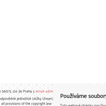
h 560/5, 116 36 Praha 1;
email: admin-repozitar [at] cuni.cz
Používáme soubor
povědné jednotlivé složky Univerzity Karlovy. / Each constituent
all provisions of the copyright law.
Tyto webové stránky používaj