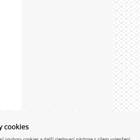
Theme by
y cookies
í soubory cookies a další sledovací nástroje s cílem vylepšení