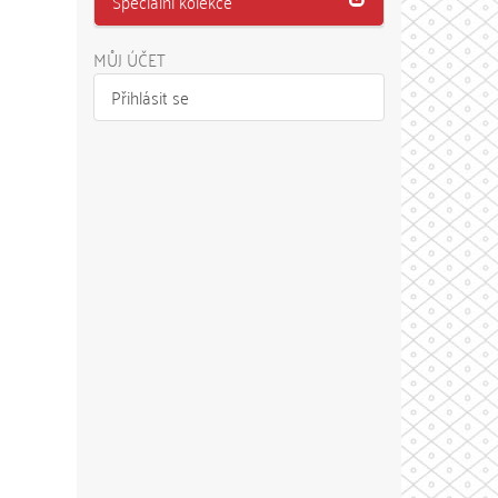
Speciální kolekce
MŮJ ÚČET
Přihlásit se