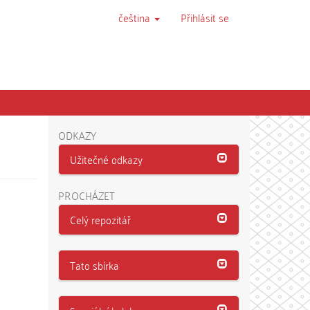
čeština
Přihlásit se
ODKAZY
Užitečné odkazy
PROCHÁZET
Celý repozitář
Tato sbírka