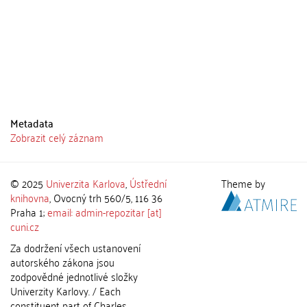
Metadata
Zobrazit celý záznam
© 2025
Univerzita Karlova
,
Ústřední
Theme by
knihovna
, Ovocný trh 560/5, 116 36
Praha 1;
email: admin-repozitar [at]
cuni.cz
Za dodržení všech ustanovení
autorského zákona jsou
zodpovědné jednotlivé složky
Univerzity Karlovy. / Each
constituent part of Charles