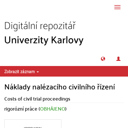
Přeskočit na obsah
Přepn
navig
Zobrazit záznam
Náklady nalézacího civilního řízení
Costs of civil trial proceedings
rigorózní práce (
OBHÁJENO
)