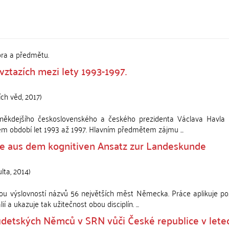
ora a předmětu.
ztazích mezi lety 1993-1997.
ích věd
,
2017
)
 někdejšího československého a českého prezidenta Václava Havla 
m období let 1993 až 1997. Hlavním předmětem zájmu ...
fe aus dem kognitiven Ansatz zur Landeskunde
ulta
,
2014
)
u výslovností názvů 56 největších měst Německa. Práce aplikuje po
í a ukazuje tak užitečnost obou disciplín. ...
udetských Němců v SRN vůči České republice v lete