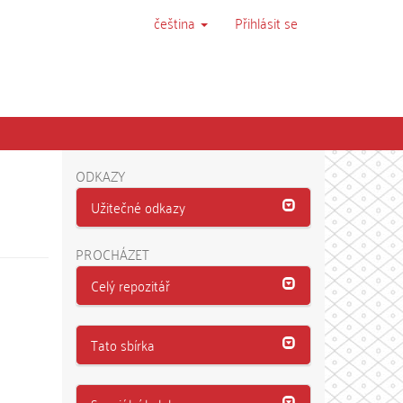
čeština
Přihlásit se
ODKAZY
Užitečné odkazy
PROCHÁZET
Celý repozitář
Tato sbírka