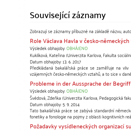
Související záznamy
Zobrazují se záznamy příbuzné na základě názvu, aut
Role Václava Havla v česko-německých v
Výsledek obhajoby:
OBHÁJENO
Kuklíková, Kateřina
(
Univerzita Karlova, Fakulta sociáln
Datum obhajoby:
13. 6. 2017
Předkládaná bakalářská práce se zaměřuje na vliv
vzájemných česko-německých vztahů, a to sice v dané
Probleme in der Aussprache der Begrif
Výsledek obhajoby:
OBHÁJENO
Švédová, Zdeňka
(
Univerzita Karlova, Pedagogická fak
Datum obhajoby:
5. 9. 2014
Tato bakalářská práce se zabývá standardní německo
fonetiky a fonologie na pojmy z oblasti kognitivních reáli
Požadavky vysídleneckých organizací s