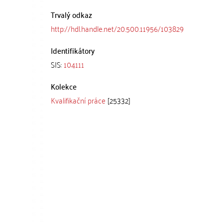
Trvalý odkaz
http://hdl.handle.net/20.500.11956/103829
Identifikátory
SIS:
104111
Kolekce
Kvalifikační práce
[25332]