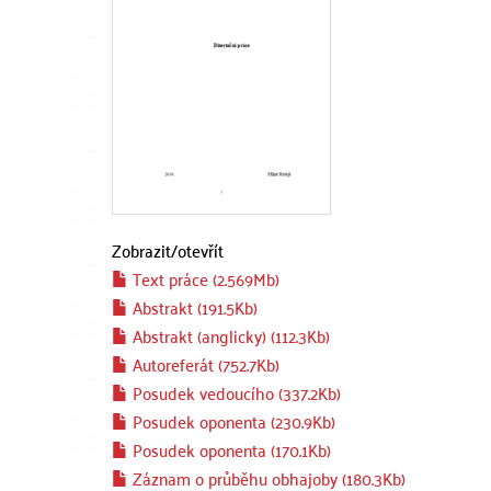
Zobrazit/
otevřít
Text práce (2.569Mb)
Abstrakt (191.5Kb)
Abstrakt (anglicky) (112.3Kb)
Autoreferát (752.7Kb)
Posudek vedoucího (337.2Kb)
Posudek oponenta (230.9Kb)
Posudek oponenta (170.1Kb)
Záznam o průběhu obhajoby (180.3Kb)