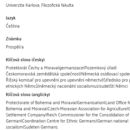
Univerzita Karlova, Filozofická fakulta
Jazyk
Čeština
Známka
Prospěl/a
Klíčová slova (česky)
Protektorát Čechy a Morava|germanizace|Pozemkový úřad|
Českomoravská zemědělská společnost|Německá osídlovací spole
Říšský komisař pro upevnění pro upevnění němectví|Středisko pro
etnických Němců|německý nacionální socialismus|sudetští Němci
Klíčová slova (anglicky)
Protectorate of Bohemia and Moravia|Germanisation|Land Office f
Bohemia and Moravia|Czech-Moravian Association for Agriculture
Settlement Company|Reich Commissioner for the Consolidation of
German|Coordination Centre for Ethnic Germans|German national
socialism|Sudeten Germans