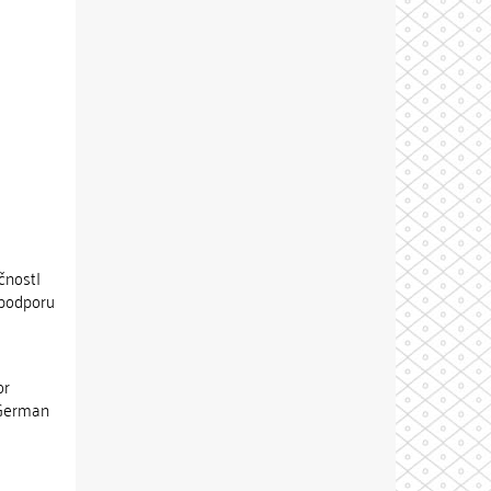
čnost|
 podporu
or
|German