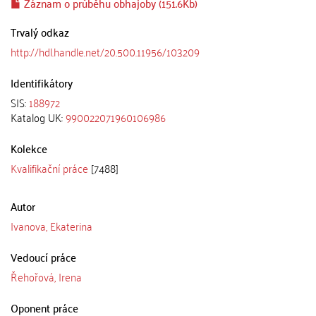
Záznam o průběhu obhajoby (151.6Kb)
Trvalý odkaz
http://hdl.handle.net/20.500.11956/103209
Identifikátory
SIS:
188972
Katalog UK:
990022071960106986
Kolekce
Kvalifikační práce
[7488]
Autor
Ivanova, Ekaterina
Vedoucí práce
Řehořová, Irena
Oponent práce