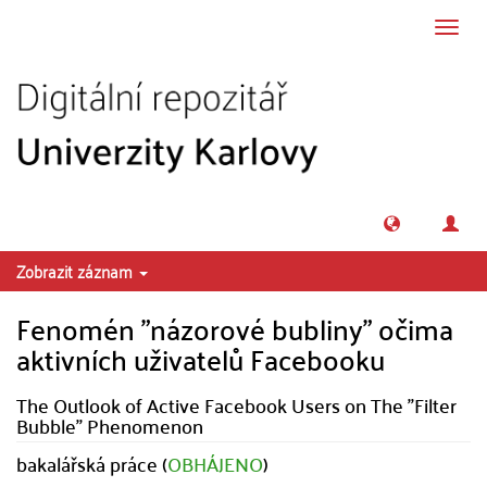
Přeskočit na obsah
Přepn
navig
Zobrazit záznam
Fenomén "názorové bubliny" očima
aktivních uživatelů Facebooku
The Outlook of Active Facebook Users on The "Filter
Bubble" Phenomenon
bakalářská práce (
OBHÁJENO
)