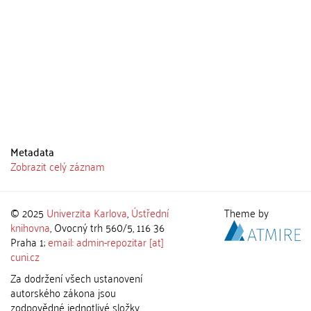
Metadata
Zobrazit celý záznam
© 2025
Univerzita Karlova
,
Ústřední
Theme by
knihovna
, Ovocný trh 560/5, 116 36
Praha 1;
email: admin-repozitar [at]
cuni.cz
Za dodržení všech ustanovení
autorského zákona jsou
zodpovědné jednotlivé složky