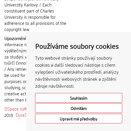
Univerzity Karlovy. / Each
constituent part of Charles
University is responsible for
adherence to all provisions of the
copyright law.
Upozornění / Notice:
Získané
Používáme soubory cookies
informace nemohou být použity k
výdělečným účelům nebo vydávány
za studijní, vědeckou nebo jinou
Tyto webové stránky používají soubory
tvůrčí činnost jiné osoby než autora.
cookies a další sledovací nástroje s cílem
/ Any retrieved information shall not
vylepšení uživatelského prostředí, analýzy
be used for any commercial
návštěvnosti webových stránek a zjištění
purposes or claimed as results of
zdroje návštěvnosti.
studying, scientific or any other
creative activities of any person
Souhlasím
other than the author.
DSpace software
copyright © 2002-
Odmítám
2015
DuraSpace
Upravit mé předvolby