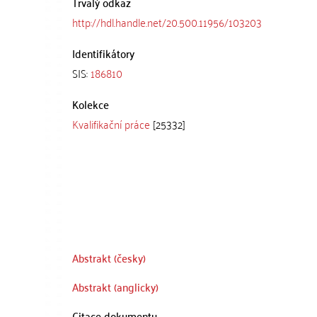
Trvalý odkaz
http://hdl.handle.net/20.500.11956/103203
Identifikátory
SIS:
186810
Kolekce
Kvalifikační práce
[25332]
Abstrakt (česky)
Abstrakt (anglicky)
Citace dokumentu