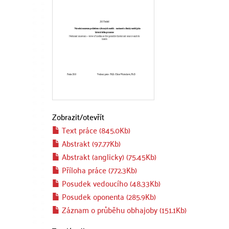
Zobrazit/
otevřít
Text práce (845.0Kb)
Abstrakt (97.77Kb)
Abstrakt (anglicky) (75.45Kb)
Příloha práce (772.3Kb)
Posudek vedoucího (48.33Kb)
Posudek oponenta (285.9Kb)
Záznam o průběhu obhajoby (151.1Kb)