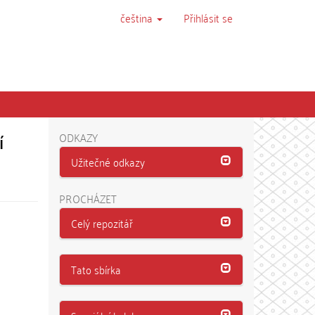
čeština
Přihlásit se
í
ODKAZY
Užitečné odkazy
PROCHÁZET
Celý repozitář
Tato sbírka