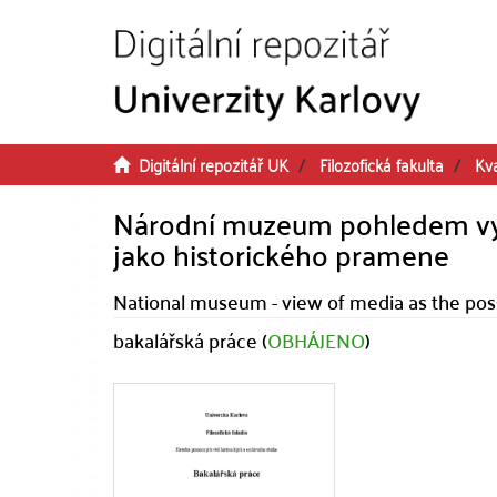
Přeskočit na obsah
Digitální repozitář UK
Filozofická fakulta
Kva
Národní muzeum pohledem vybr
jako historického pramene
National museum - view of media as the possib
bakalářská práce (
OBHÁJENO
)