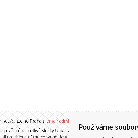
h 560/5, 116 36 Praha 1;
email: admin-repozitar [at] cuni.cz
Používáme soubor
povědné jednotlivé složky Univerzity Karlovy. / Each constituent
all provisions of the copyright law.