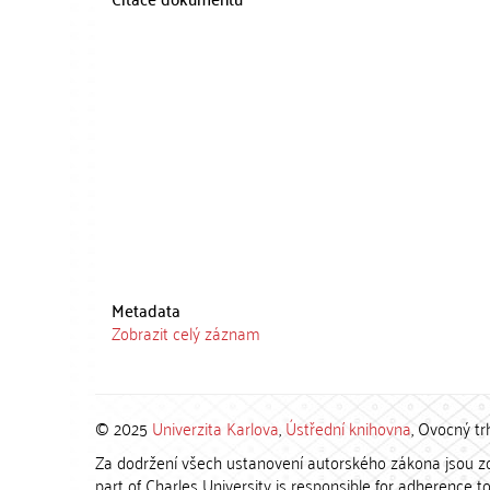
Metadata
Zobrazit celý záznam
© 2025
Univerzita Karlova
,
Ústřední knihovna
, Ovocný tr
Za dodržení všech ustanovení autorského zákona jsou zod
part of Charles University is responsible for adherence to 