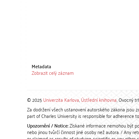
Metadata
Zobrazit celý záznam
© 2025
Univerzita Karlova
,
Ústřední knihovna
, Ovocný tr
Za dodržení všech ustanovení autorského zákona jsou zod
part of Charles University is responsible for adherence to 
Upozornění / Notice:
Získané informace nemohou být po
nebo jinou tvůrčí činnost jiné osoby než autora. / Any r
or claimed as results of studying, scientific or any other 