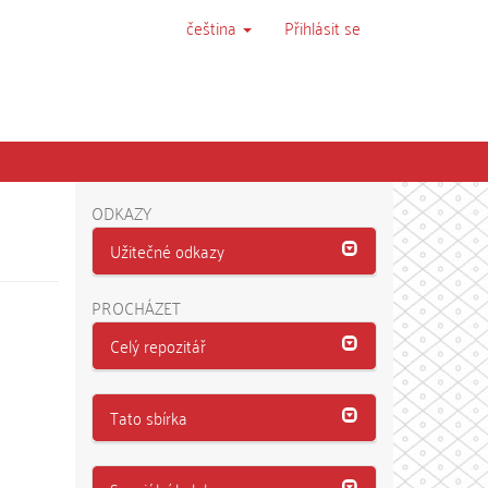
čeština
Přihlásit se
ODKAZY
Užitečné odkazy
PROCHÁZET
Celý repozitář
Tato sbírka