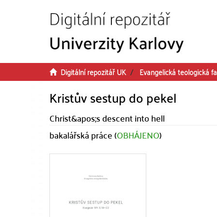
Přeskočit na obsah
Digitální repozitář UK
Evangelická teologická fa
Kristův sestup do pekel
Christ&apos;s descent into hell
bakalářská práce (
OBHÁJENO
)