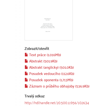
Zobrazit/
otevřít
Text práce (1.016Mb)
Abstrakt (501.9Kb)
Abstrakt (anglicky) (501.0Kb)
Posudek vedoucího (112.6Kb)
Posudek oponenta (1.713Mb)
Záznam o průběhu obhajoby (536.9Kb)
Trvalý odkaz
http://hdl.handle.net/20.500.11956/102634