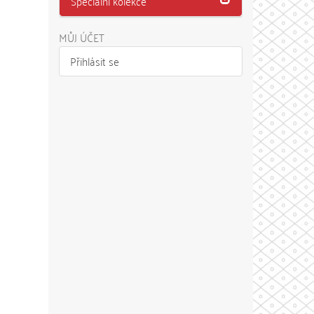
Speciální kolekce
MŮJ ÚČET
Přihlásit se