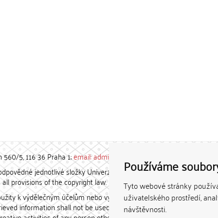
h 560/5, 116 36 Praha 1;
email: admin-repozitar [at] cuni.cz
Používáme soubor
povědné jednotlivé složky Univerzity Karlovy. / Each constituent
all provisions of the copyright law.
Tyto webové stránky používaj
užity k výdělečným účelům nebo vydávány za studijní, vědeckou
uživatelského prostředí, ana
etrieved information shall not be used for any commercial purposes
návštěvnosti.
creative activities of any person other than the author.