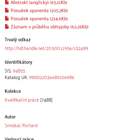
Abstrakt (anglicky) (65.11Kb)
Posudek oponenta (105.2Kb)
Posudek oponenta (214.6Kb)
Záznam o průběhu obhajoby (63.26Kb)
Trvalý odkaz
http://hdl.handle.net/20.500.11956/102499
Identifikátory
SIS:
94855
Katalog UK:
990022036680106986
Kolekce
Kvalifikační práce
[7488]
Autor
Smejkal, Richard
Vedoucí práce