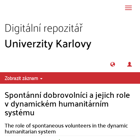
Přeskočit na obsah
Přepn
navig
Zobrazit záznam
Spontánní dobrovolníci a jejich role
v dynamickém humanitárním
systému
The role of spontaneous volunteers in the dynamic
humanitarian system