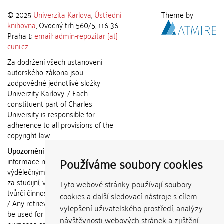
© 2025
Univerzita Karlova
,
Ústřední
Theme by
knihovna
, Ovocný trh 560/5, 116 36
Praha 1;
email: admin-repozitar [at]
cuni.cz
Za dodržení všech ustanovení
autorského zákona jsou
zodpovědné jednotlivé složky
Univerzity Karlovy. / Each
constituent part of Charles
University is responsible for
adherence to all provisions of the
copyright law.
Upozornění / Notice:
Získané
Používáme soubory cookies
informace nemohou být použity k
výdělečným účelům nebo vydávány
za studijní, vědeckou nebo jinou
Tyto webové stránky používají soubory
tvůrčí činnost jiné osoby než autora.
cookies a další sledovací nástroje s cílem
/ Any retrieved information shall not
vylepšení uživatelského prostředí, analýzy
be used for any commercial
návštěvnosti webových stránek a zjištění