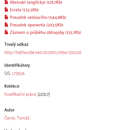
Abstrakt (anglicky) (118.7Kb)
Errata (132.3Kb)
Posudek vedoucího (544.8Kb)
Posudek oponenta (293.5Kb)
Záznam o průběhu obhajoby (151.7Kb)
Trvalý odkaz
http://hdl.handle.net/20.500.11956/102120
Identifikátory
SIS:
173526
Kolekce
Kvalifikační práce
[22317]
Autor
Černý, Tomáš