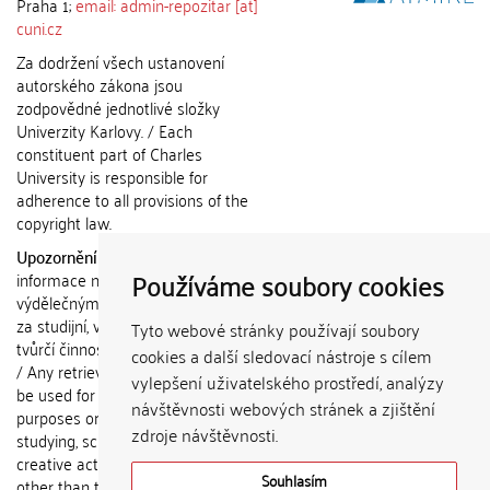
Praha 1;
email: admin-repozitar [at]
cuni.cz
Za dodržení všech ustanovení
autorského zákona jsou
zodpovědné jednotlivé složky
Univerzity Karlovy. / Each
constituent part of Charles
University is responsible for
adherence to all provisions of the
copyright law.
Upozornění / Notice:
Získané
Používáme soubory cookies
informace nemohou být použity k
výdělečným účelům nebo vydávány
za studijní, vědeckou nebo jinou
Tyto webové stránky používají soubory
tvůrčí činnost jiné osoby než autora.
cookies a další sledovací nástroje s cílem
/ Any retrieved information shall not
vylepšení uživatelského prostředí, analýzy
be used for any commercial
návštěvnosti webových stránek a zjištění
purposes or claimed as results of
zdroje návštěvnosti.
studying, scientific or any other
creative activities of any person
Souhlasím
other than the author.