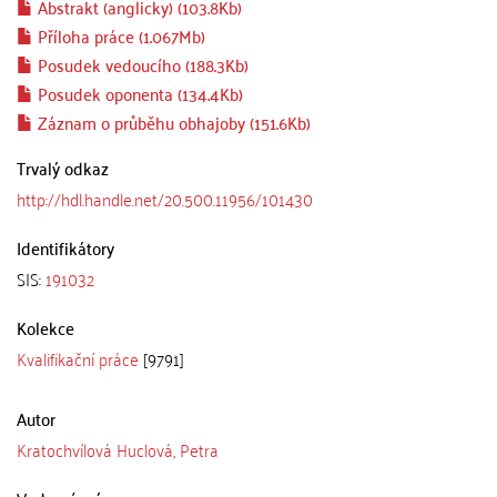
Abstrakt (anglicky) (103.8Kb)
Příloha práce (1.067Mb)
Posudek vedoucího (188.3Kb)
Posudek oponenta (134.4Kb)
Záznam o průběhu obhajoby (151.6Kb)
Trvalý odkaz
http://hdl.handle.net/20.500.11956/101430
Identifikátory
SIS:
191032
Kolekce
Kvalifikační práce
[9791]
Autor
Kratochvílová Huclová, Petra