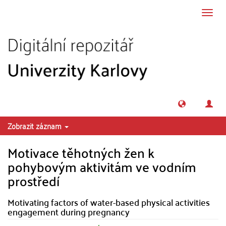
Přeskočit na obsah
Přepn
navig
Zobrazit záznam
Motivace těhotných žen k
pohybovým aktivitám ve vodním
prostředí
Motivating factors of water-based physical activities
engagement during pregnancy