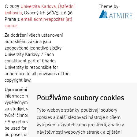
© 2025
Univerzita Karlova
,
Ústřední
Theme by
knihovna
, Ovocný trh 560/5, 116 36
Praha 1;
email: admin-repozitar [at]
cuni.cz
Za dodržení všech ustanovení
autorského zákona jsou
zodpovědné jednotlivé složky
Univerzity Karlovy. / Each
constituent part of Charles
University is responsible for
adherence to all provisions of the
copyright law.
Upozornění / Notice:
Získané
Používáme soubory cookies
informace nemohou být použity k
výdělečným účelům nebo vydávány
za studijní, vědeckou nebo jinou
Tyto webové stránky používají soubory
tvůrčí činnost jiné osoby než autora.
cookies a další sledovací nástroje s cílem
/ Any retrieved information shall not
vylepšení uživatelského prostředí, analýzy
be used for any commercial
návštěvnosti webových stránek a zjištění
purposes or claimed as results of