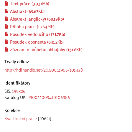
Text práce (3.931Mb)
Abstrakt (69.67Kb)
Abstrakt (anglicky) (68.19Kb)
Příloha práce (1.764Mb)
Posudek vedoucího (131.7Kb)
Posudek oponenta (631.2Kb)
Záznam o průběhu obhajoby (151.6Kb)
Trvalý odkaz
http://hdl.handle.net/20.500.11956/101338
Identifikátory
SIS:
199326
Katalog UK:
990022009410106986
Kolekce
Kvalifikační práce
[20621]