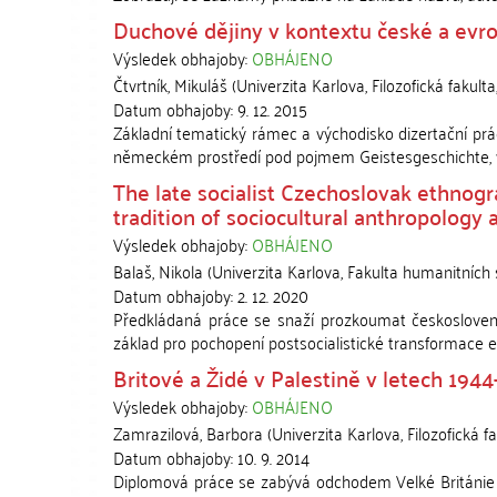
Duchové dějiny v kontextu české a evrops
Výsledek obhajoby:
OBHÁJENO
Čtvrtník, Mikuláš
(
Univerzita Karlova, Filozofická fakulta
Datum obhajoby:
9. 12. 2015
Základní tematický rámec a východisko dizertační prác
německém prostředí pod pojmem Geistesgeschichte, v če
The late socialist Czechoslovak ethnogr
tradition of sociocultural anthropology 
Výsledek obhajoby:
OBHÁJENO
Balaš, Nikola
(
Univerzita Karlova, Fakulta humanitních 
Datum obhajoby:
2. 12. 2020
Předkládaná práce se snaží prozkoumat československ
základ pro pochopení postsocialistické transformace etno
Britové a Židé v Palestině v letech 194
Výsledek obhajoby:
OBHÁJENO
Zamrazilová, Barbora
(
Univerzita Karlova, Filozofická f
Datum obhajoby:
10. 9. 2014
Diplomová práce se zabývá odchodem Velké Británie z P