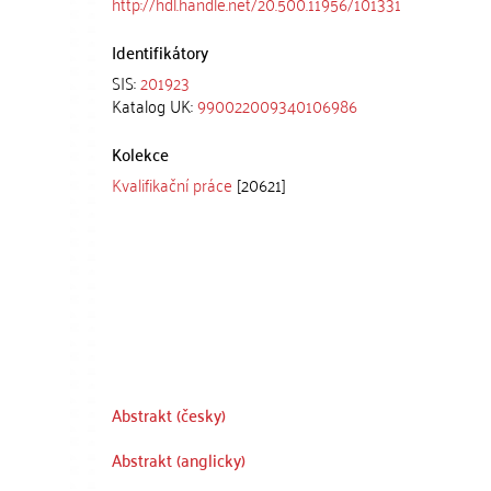
http://hdl.handle.net/20.500.11956/101331
Identifikátory
SIS:
201923
Katalog UK:
990022009340106986
Kolekce
Kvalifikační práce
[20621]
Abstrakt (česky)
Abstrakt (anglicky)