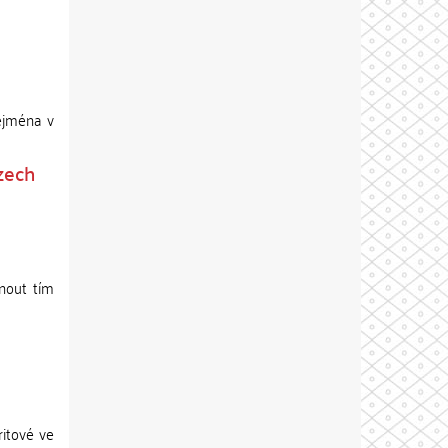
zejména v
Czech
nout tím
ritové ve