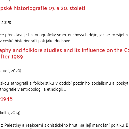
ké historiografie 19. a 20. století
,
2015
)
e představuje historiografický směr duchových dějin, jak se rozvíjel 
ské historiografii pak jako duchové ...
aphy and folklore studies and its influence on the 
after 1989
studií
,
2020
)
ou etnografii a folkloristiku v období pozdního socialismu a poskyt
grafie v antropologii a etnologii. ...
4-1948
akulta
,
2014
)
alestiny a reakcemi sionistického hnutí na její mandátní politiku. B