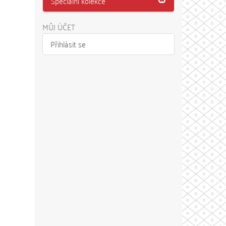
Speciální kolekce
MŮJ ÚČET
Přihlásit se