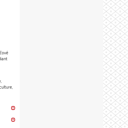
ačové
liant
,
ulture,