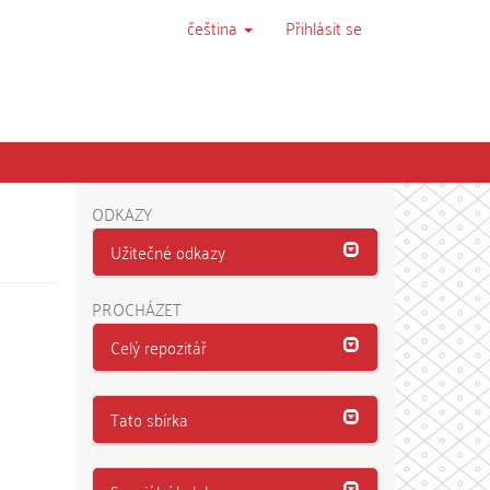
čeština
Přihlásit se
ODKAZY
Užitečné odkazy
PROCHÁZET
Celý repozitář
Tato sbírka