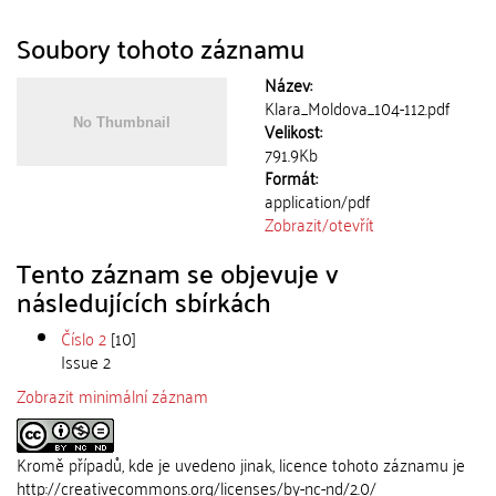
Soubory tohoto záznamu
Název:
Klara_Moldova_104-112.pdf
Velikost:
791.9Kb
Formát:
application/pdf
Zobrazit/
otevřít
Tento záznam se objevuje v
následujících sbírkách
Číslo 2
[10]
Issue 2
Zobrazit minimální záznam
Kromě případů, kde je uvedeno jinak, licence tohoto záznamu je
http://creativecommons.org/licenses/by-nc-nd/2.0/