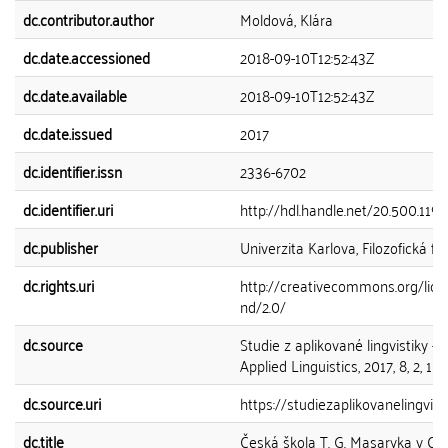
dc.contributor.author
Moldová, Klára
dc.date.accessioned
2018-09-10T12:52:43Z
dc.date.available
2018-09-10T12:52:43Z
dc.date.issued
2017
dc.identifier.issn
2336-6702
dc.identifier.uri
http://hdl.handle.net/20.500.11
dc.publisher
Univerzita Karlova, Filozofická fa
dc.rights.uri
http://creativecommons.org/lice
nd/2.0/
dc.source
Studie z aplikované lingvistiky - 
Applied Linguistics, 2017, 8, 2, 10
dc.source.uri
https://studiezaplikovanelingvistik
dc.title
Česká škola T. G. Masaryka v Ch