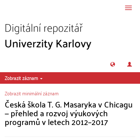
Přeskočit na obsah
Přepn
navig
Zobrazit záznam
Zobrazit minimální záznam
Česká škola T. G. Masaryka v Chicagu
— přehled a rozvoj výukových
programů v letech 2012–2017