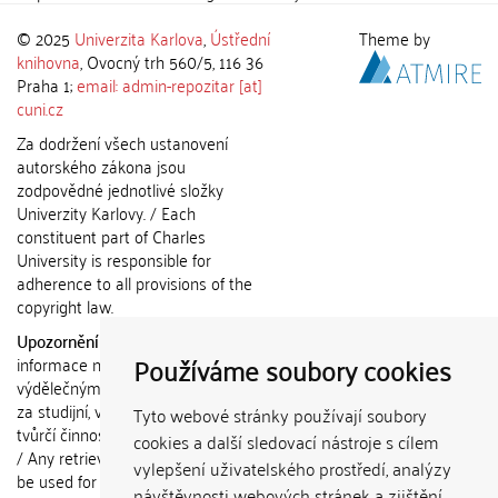
© 2025
Univerzita Karlova
,
Ústřední
Theme by
knihovna
, Ovocný trh 560/5, 116 36
Praha 1;
email: admin-repozitar [at]
cuni.cz
Za dodržení všech ustanovení
autorského zákona jsou
zodpovědné jednotlivé složky
Univerzity Karlovy. / Each
constituent part of Charles
University is responsible for
adherence to all provisions of the
copyright law.
Upozornění / Notice:
Získané
Používáme soubory cookies
informace nemohou být použity k
výdělečným účelům nebo vydávány
za studijní, vědeckou nebo jinou
Tyto webové stránky používají soubory
tvůrčí činnost jiné osoby než autora.
cookies a další sledovací nástroje s cílem
/ Any retrieved information shall not
vylepšení uživatelského prostředí, analýzy
be used for any commercial
návštěvnosti webových stránek a zjištění