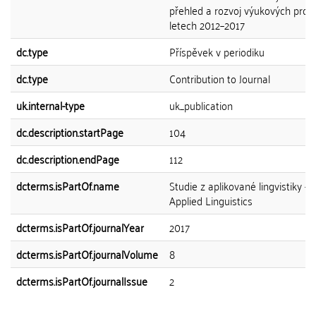
přehled a rozvoj výukových pro
letech 2012–2017
dc.type
Příspěvek v periodiku
dc.type
Contribution to Journal
uk.internal-type
uk_publication
dc.description.startPage
104
dc.description.endPage
112
dcterms.isPartOf.name
Studie z aplikované lingvistiky - 
Applied Linguistics
dcterms.isPartOf.journalYear
2017
dcterms.isPartOf.journalVolume
8
dcterms.isPartOf.journalIssue
2