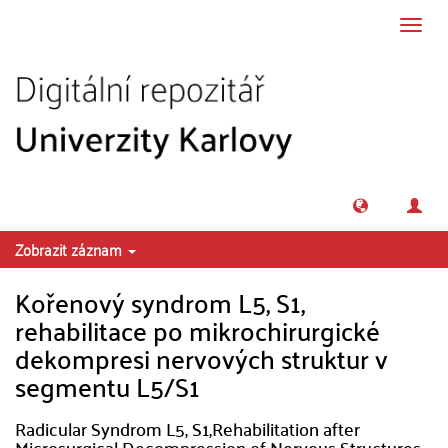
Přeskočit na obsah
Přepn
navig
Zobrazit záznam
Kořenový syndrom L5, S1,
rehabilitace po mikrochirurgické
dekompresi nervových struktur v
segmentu L5/S1
Radicular Syndrom L5, S1,Rehabilitation after
Microsurgical Decompression of Nervous Structures