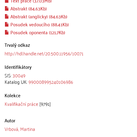
Text práce (37.03Mb)
Abstrakt (84.63Kb)
Abstrakt (anglicky) (84.63Kb)
Posudek vedoucího (88.41Kb)
Posudek oponenta (121.7Kb)
Trvalý odkaz
http://hdl.handle.net/20.500.11956/10071
Identifikátory
SIS:
30049
Katalog UK:
990008995240106986
Kolekce
Kvalifikační práce
[9791]
Autor
Vrbová, Martina