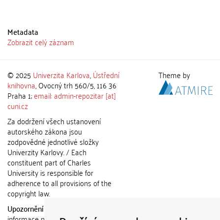
Metadata
Zobrazit celý záznam
© 2025
Univerzita Karlova
,
Ústřední
Theme by
knihovna
, Ovocný trh 560/5, 116 36
Praha 1;
email: admin-repozitar [at]
cuni.cz
Za dodržení všech ustanovení
autorského zákona jsou
zodpovědné jednotlivé složky
Univerzity Karlovy. / Each
constituent part of Charles
University is responsible for
adherence to all provisions of the
copyright law.
Upozornění / Notice:
Získané
informace nemohou být použity k