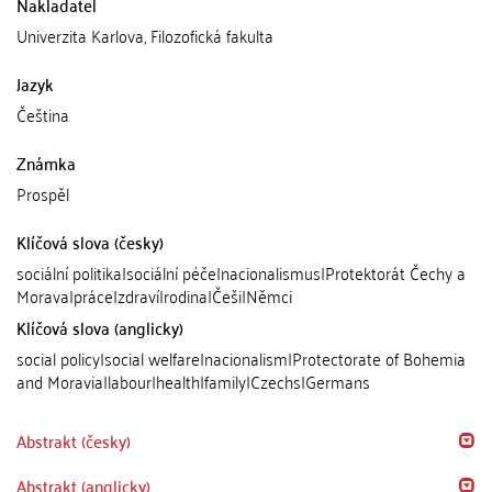
Nakladatel
Univerzita Karlova, Filozofická fakulta
Jazyk
Čeština
Známka
Prospěl
Klíčová slova (česky)
sociální politika|sociální péče|nacionalismus|Protektorát Čechy a
Morava|práce|zdraví|rodina|Češi|Němci
Klíčová slova (anglicky)
social policy|social welfare|nacionalism|Protectorate of Bohemia
and Moravia|labour|health|family|Czechs|Germans
Abstrakt (česky)
Abstrakt (anglicky)