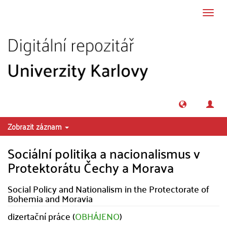
Přeskočit na obsah
Přepn
navig
Zobrazit záznam
Sociální politika a nacionalismus v
Protektorátu Čechy a Morava
Social Policy and Nationalism in the Protectorate of
Bohemia and Moravia
dizertační práce (
OBHÁJENO
)