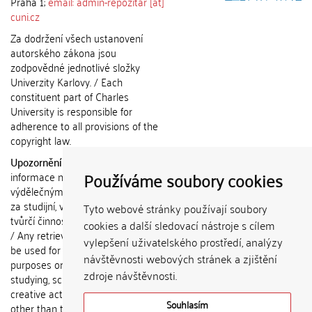
Praha 1;
email: admin-repozitar [at]
cuni.cz
Za dodržení všech ustanovení
autorského zákona jsou
zodpovědné jednotlivé složky
Univerzity Karlovy. / Each
constituent part of Charles
University is responsible for
adherence to all provisions of the
copyright law.
Upozornění / Notice:
Získané
Používáme soubory cookies
informace nemohou být použity k
výdělečným účelům nebo vydávány
za studijní, vědeckou nebo jinou
Tyto webové stránky používají soubory
tvůrčí činnost jiné osoby než autora.
cookies a další sledovací nástroje s cílem
/ Any retrieved information shall not
vylepšení uživatelského prostředí, analýzy
be used for any commercial
návštěvnosti webových stránek a zjištění
purposes or claimed as results of
zdroje návštěvnosti.
studying, scientific or any other
creative activities of any person
Souhlasím
other than the author.