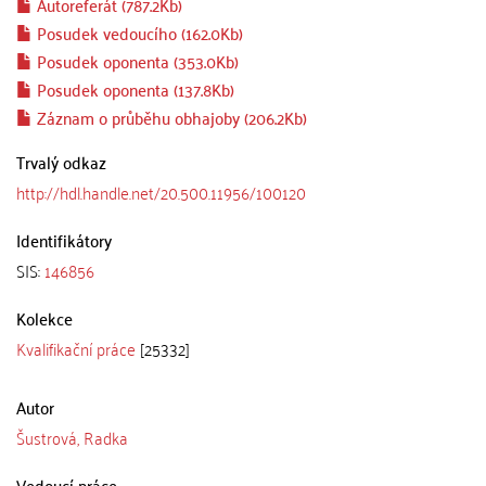
Autoreferát (787.2Kb)
Posudek vedoucího (162.0Kb)
Posudek oponenta (353.0Kb)
Posudek oponenta (137.8Kb)
Záznam o průběhu obhajoby (206.2Kb)
Trvalý odkaz
http://hdl.handle.net/20.500.11956/100120
Identifikátory
SIS:
146856
Kolekce
Kvalifikační práce
[25332]
Autor
Šustrová, Radka
Vedoucí práce