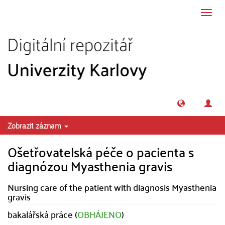
Přeskočit na obsah
Přepn
navig
Zobrazit záznam
Ošetřovatelská péče o pacienta s
diagnózou Myasthenia gravis
Nursing care of the patient with diagnosis Myasthenia
gravis
bakalářská práce (
OBHÁJENO
)