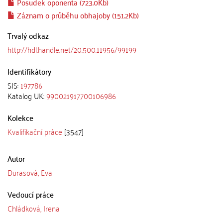
Posudek oponenta (723.0Kb)
Záznam o průběhu obhajoby (151.2Kb)
Trvalý odkaz
http://hdl.handle.net/20.500.11956/99199
Identifikátory
SIS:
197786
Katalog UK:
990021917700106986
Kolekce
Kvalifikační práce
[3547]
Autor
Durasová, Eva
Vedoucí práce
Chládková, Irena