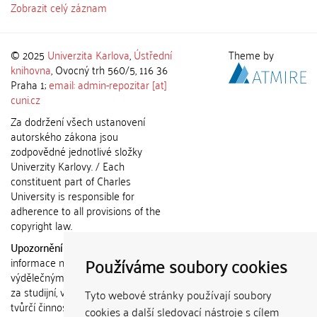
Zobrazit celý záznam
© 2025
Univerzita Karlova
,
Ústřední
Theme by
knihovna
, Ovocný trh 560/5, 116 36
Praha 1;
email: admin-repozitar [at]
cuni.cz
Za dodržení všech ustanovení
autorského zákona jsou
zodpovědné jednotlivé složky
Univerzity Karlovy. / Each
constituent part of Charles
University is responsible for
adherence to all provisions of the
copyright law.
Upozornění / Notice:
Získané
Používáme soubory cookies
informace nemohou být použity k
výdělečným účelům nebo vydávány
za studijní, vědeckou nebo jinou
Tyto webové stránky používají soubory
tvůrčí činnost jiné osoby než autora.
cookies a další sledovací nástroje s cílem