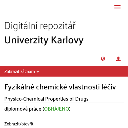
Přeskočit na obsah
Přepn
navig
Zobrazit záznam
Fyzikálně chemické vlastnosti léčiv
Physico-Chemical Properties of Drugs
diplomová práce (
OBHÁJENO
)
Zobrazit/
otevřít