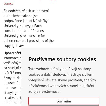
cuni.cz
Za dodržení všech ustanovení
autorského zákona jsou
zodpovědné jednotlivé složky
Univerzity Karlovy. / Each
constituent part of Charles
University is responsible for
adherence to all provisions of the
copyright law.
Upozornění / Notice:
Získané
Používáme soubory cookies
informace nemohou být použity k
výdělečným účelům nebo vydávány
za studijní, vědeckou nebo jinou
Tyto webové stránky používají soubory
tvůrčí činnost jiné osoby než autora.
cookies a další sledovací nástroje s cílem
/ Any retrieved information shall not
vylepšení uživatelského prostředí, analýzy
be used for any commercial
návštěvnosti webových stránek a zjištění
purposes or claimed as results of
zdroje návštěvnosti.
studying, scientific or any other
creative activities of any person
Souhlasím
other than the author.