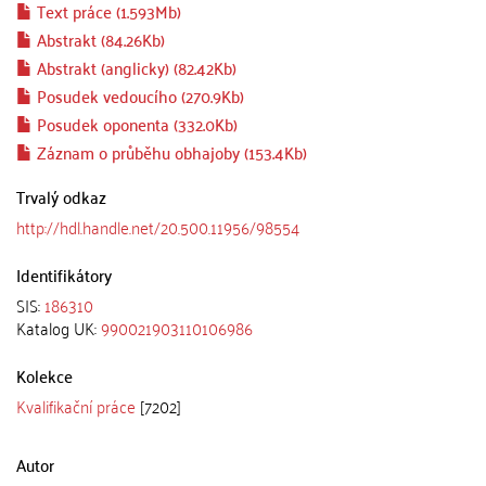
Text práce (1.593Mb)
Abstrakt (84.26Kb)
Abstrakt (anglicky) (82.42Kb)
Posudek vedoucího (270.9Kb)
Posudek oponenta (332.0Kb)
Záznam o průběhu obhajoby (153.4Kb)
Trvalý odkaz
http://hdl.handle.net/20.500.11956/98554
Identifikátory
SIS:
186310
Katalog UK:
990021903110106986
Kolekce
Kvalifikační práce
[7202]
Autor