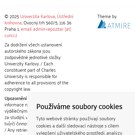
© 2025
Univerzita Karlova
,
Ústřední
Theme by
knihovna
, Ovocný trh 560/5, 116 36
Praha 1;
email: admin-repozitar [at]
cuni.cz
Za dodržení všech ustanovení
autorského zákona jsou
zodpovědné jednotlivé složky
Univerzity Karlovy. / Each
constituent part of Charles
University is responsible for
adherence to all provisions of the
copyright law.
Upozornění / Notice:
Získané
Používáme soubory cookies
informace nemohou být použity k
výdělečným účelům nebo vydávány
za studijní, vědeckou nebo jinou
Tyto webové stránky používají soubory
tvůrčí činnost jiné osoby než autora.
cookies a další sledovací nástroje s cílem
/ Any retrieved information shall not
vylepšení uživatelského prostředí, analýzy