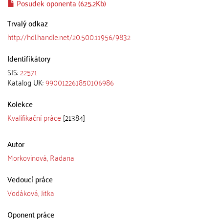
Posudek oponenta (625.2Kb)
Trvalý odkaz
http://hdl.handle.net/20.500.11956/9832
Identifikátory
SIS:
22571
Katalog UK:
990012261850106986
Kolekce
Kvalifikační práce
[21384]
Autor
Morkovinová, Radana
Vedoucí práce
Vodáková, Jitka
Oponent práce