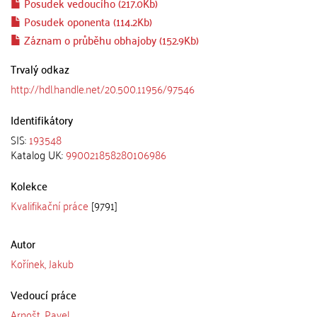
Posudek vedoucího (217.0Kb)
Posudek oponenta (114.2Kb)
Záznam o průběhu obhajoby (152.9Kb)
Trvalý odkaz
http://hdl.handle.net/20.500.11956/97546
Identifikátory
SIS:
193548
Katalog UK:
990021858280106986
Kolekce
Kvalifikační práce
[9791]
Autor
Kořínek, Jakub
Vedoucí práce
Arnošt, Pavel