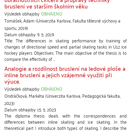
bruslení ve starším školním věku
Výsledek obhajoby:
OBHÁJENO
Tomášek, Adam
(
Univerzita Karlova, Fakulta tělesné výchovy a
sportu
,
2019
)
Datum obhajoby:
9. 5. 2019
Title: The differences in skating performance by training of
changes of directional speed and partial skating tasks in U12 ice
hockey players Objectives: The main objective of the thesis is to
compare the effectivity of ...
Analogie a rozdílnost bruslení na ledové ploše a
inline bruslení a jejich vzájemné využití při
výuce.
Výsledek obhajoby:
OBHÁJENO
Ondráčková, Markéta
(
Univerzita Karlova, Pedagogická fakulta
,
2023
)
Datum obhajoby:
15. 5. 2023
The diploma thesis deals with the correspondences and
differences between inline skating and ice skating. In the
theoretical part I introduce both types of skating. I describe the