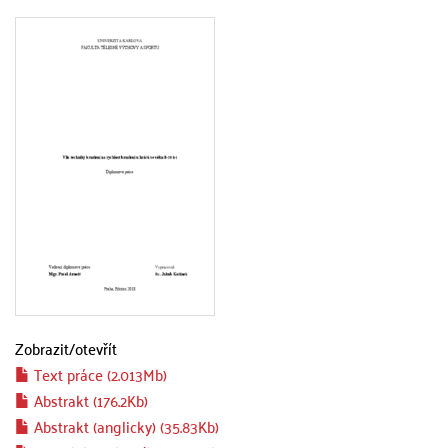
Zobrazit/
otevřít
Text práce (2.013Mb)
Abstrakt (176.2Kb)
Abstrakt (anglicky) (35.83Kb)