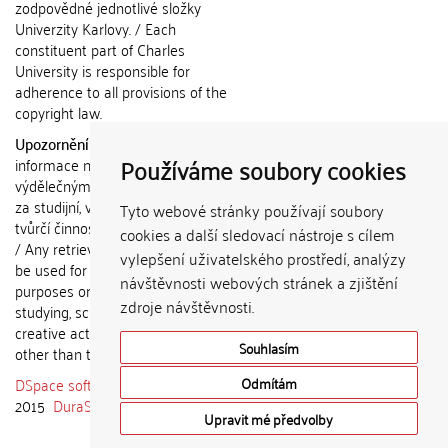
zodpovědné jednotlivé složky
Univerzity Karlovy. / Each
constituent part of Charles
University is responsible for
adherence to all provisions of the
copyright law.
Upozornění / Notice:
Získané
Používáme soubory cookies
informace nemohou být použity k
výdělečným účelům nebo vydávány
za studijní, vědeckou nebo jinou
Tyto webové stránky používají soubory
tvůrčí činnost jiné osoby než autora.
cookies a další sledovací nástroje s cílem
/ Any retrieved information shall not
vylepšení uživatelského prostředí, analýzy
be used for any commercial
návštěvnosti webových stránek a zjištění
purposes or claimed as results of
zdroje návštěvnosti.
studying, scientific or any other
creative activities of any person
Souhlasím
other than the author.
DSpace software
copyright © 2002-
Odmítám
2015
DuraSpace
Upravit mé předvolby