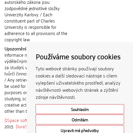
autorského zákona jsou
zodpovědné jednotlivé složky
Univerzity Karlovy. / Each
constituent part of Charles
University is responsible for
adherence to all provisions of the
copyright law.
Upozornění / Notice:
Získané
Používáme soubory cookies
informace nemohou být použity k
výdělečným účelům nebo vydávány
za studijní, vědeckou nebo jinou
Tyto webové stránky používají soubory
tvůrčí činnost jiné osoby než autora.
cookies a další sledovací nástroje s cílem
/ Any retrieved information shall not
vylepšení uživatelského prostředí, analýzy
be used for any commercial
návštěvnosti webových stránek a zjištění
purposes or claimed as results of
zdroje návštěvnosti.
studying, scientific or any other
creative activities of any person
Souhlasím
other than the author.
DSpace software
copyright © 2002-
Odmítám
2015
DuraSpace
Upravit mé předvolby