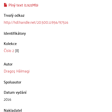
Plný text (1.921Mb)
Trvalý odkaz
http://hdl.handle.net/20.500.11956/97516
Identifikátory
Kolekce
Číslo 2
[8]
Autor
Dragoș Hălmagi
Spoluautor
Datum vydání
2016
Nakladatel