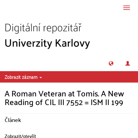
Přeskočit na obsah
Přepn
navig
Zobrazit záznam
A Roman Veteran at Tomis. A New
Reading of CIL III 7552 = ISM II 199
Článek
Zobrazit/
otevřít