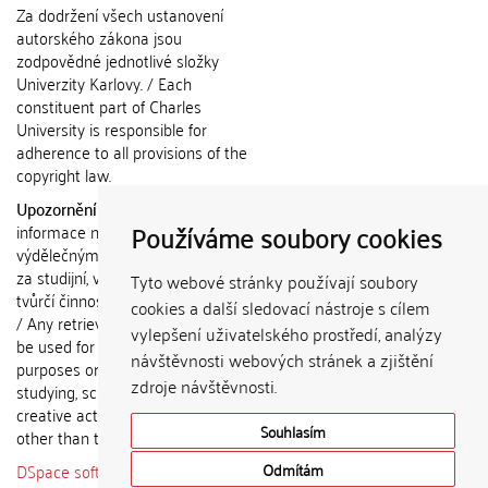
Za dodržení všech ustanovení
autorského zákona jsou
zodpovědné jednotlivé složky
Univerzity Karlovy. / Each
constituent part of Charles
University is responsible for
adherence to all provisions of the
copyright law.
Upozornění / Notice:
Získané
Používáme soubory cookies
informace nemohou být použity k
výdělečným účelům nebo vydávány
za studijní, vědeckou nebo jinou
Tyto webové stránky používají soubory
tvůrčí činnost jiné osoby než autora.
cookies a další sledovací nástroje s cílem
/ Any retrieved information shall not
vylepšení uživatelského prostředí, analýzy
be used for any commercial
návštěvnosti webových stránek a zjištění
purposes or claimed as results of
zdroje návštěvnosti.
studying, scientific or any other
creative activities of any person
Souhlasím
other than the author.
DSpace software
copyright © 2002-
Odmítám