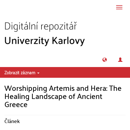
Přeskočit na obsah
Přepn
navig
Zobrazit záznam
Worshipping Artemis and Hera: The
Healing Landscape of Ancient
Greece
Článek