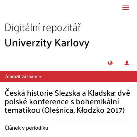
Přeskočit na obsah
Přepn
navig
Zobrazit záznam
Česká historie Slezska a Kladska: dvě
polské konference s bohemikální
tematikou (Oleśnica, Kłodzko 2017)
Článek v periodiku