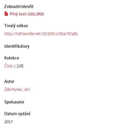
Zobrazit/
otevřít
Plný text (582.3Kb)
Trvalý odkaz
http://hdl.handle.net/20.500.11956/97481
Identifikátory
Kolekce
Číslo 1
[29]
Autor
Zdichynec, Jan
Spoluautor
Datum vydání
2017