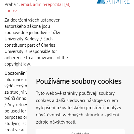
Praha 1;
email: admin-repozitar [at]
cuni.cz
Za dodržení všech ustanovení
autorského zákona jsou
zodpovědné jednotlivé složky
Univerzity Karlovy. / Each
constituent part of Charles
University is responsible for
adherence to all provisions of the
copyright law.
Upozornění / Notice:
Získané
Používáme soubory cookies
informace nemohou být použity k
výdělečným účelům nebo vydávány
za studijní, vědeckou nebo jinou
Tyto webové stránky používají soubory
tvůrčí činnost jiné osoby než autora.
cookies a další sledovací nástroje s cílem
/ Any retrieved information shall not
vylepšení uživatelského prostředí, analýzy
be used for any commercial
návštěvnosti webových stránek a zjištění
purposes or claimed as results of
zdroje návštěvnosti.
studying, scientific or any other
creative activities of any person
Souhlasím