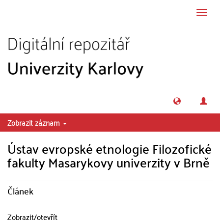
Přeskočit na obsah
Přepn
navig
Zobrazit záznam
Ústav evropské etnologie Filozofické
fakulty Masarykovy univerzity v Brně
Článek
Zobrazit/
otevřít