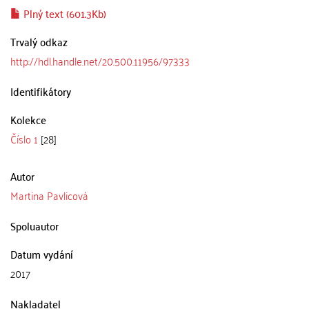
Plný text (601.3Kb)
Trvalý odkaz
http://hdl.handle.net/20.500.11956/97333
Identifikátory
Kolekce
Číslo 1
[28]
Autor
Martina Pavlicová
Spoluautor
Datum vydání
2017
Nakladatel