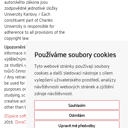
autorského zákona jsou
zodpovědné jednotlivé složky
Univerzity Karlovy. / Each
constituent part of Charles
University is responsible for
adherence to all provisions of the
copyright law.
Upozornění / Notice:
Získané
Používáme soubory cookies
informace nemohou být použity k
výdělečným účelům nebo vydávány
za studijní, vědeckou nebo jinou
Tyto webové stránky používají soubory
tvůrčí činnost jiné osoby než autora.
cookies a další sledovací nástroje s cílem
/ Any retrieved information shall not
vylepšení uživatelského prostředí, analýzy
be used for any commercial
návštěvnosti webových stránek a zjištění
purposes or claimed as results of
zdroje návštěvnosti.
studying, scientific or any other
creative activities of any person
Souhlasím
other than the author.
DSpace software
copyright © 2002-
Odmítám
2015
DuraSpace
Upravit mé předvolby