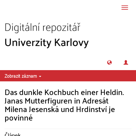
Přeskočit na obsah
Přepn
navig
Zobrazit záznam
Das dunkle Kochbuch einer Heldin.
Janas Mutterfiguren in Adresát
Milena Jesenská und Hrdinství je
povinné
Článek