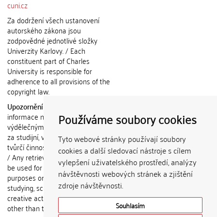
cuni.cz
Za dodržení všech ustanovení
autorského zákona jsou
zodpovědné jednotlivé složky
Univerzity Karlovy. / Each
constituent part of Charles
University is responsible for
adherence to all provisions of the
copyright law.
Upozornění / Notice:
Získané
Používáme soubory cookies
informace nemohou být použity k
výdělečným účelům nebo vydávány
za studijní, vědeckou nebo jinou
Tyto webové stránky používají soubory
tvůrčí činnost jiné osoby než autora.
cookies a další sledovací nástroje s cílem
/ Any retrieved information shall not
vylepšení uživatelského prostředí, analýzy
be used for any commercial
návštěvnosti webových stránek a zjištění
purposes or claimed as results of
zdroje návštěvnosti.
studying, scientific or any other
creative activities of any person
Souhlasím
other than the author.