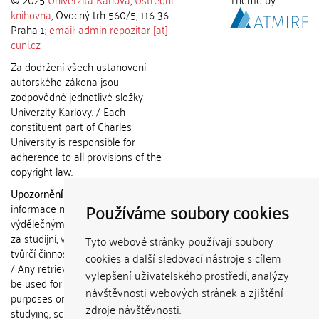
knihovna
, Ovocný trh 560/5, 116 36
Praha 1;
email: admin-repozitar [at]
cuni.cz
Za dodržení všech ustanovení
autorského zákona jsou
zodpovědné jednotlivé složky
Univerzity Karlovy. / Each
constituent part of Charles
University is responsible for
adherence to all provisions of the
copyright law.
Upozornění / Notice:
Získané
Používáme soubory cookies
informace nemohou být použity k
výdělečným účelům nebo vydávány
za studijní, vědeckou nebo jinou
Tyto webové stránky používají soubory
tvůrčí činnost jiné osoby než autora.
cookies a další sledovací nástroje s cílem
/ Any retrieved information shall not
vylepšení uživatelského prostředí, analýzy
be used for any commercial
návštěvnosti webových stránek a zjištění
purposes or claimed as results of
zdroje návštěvnosti.
studying, scientific or any other