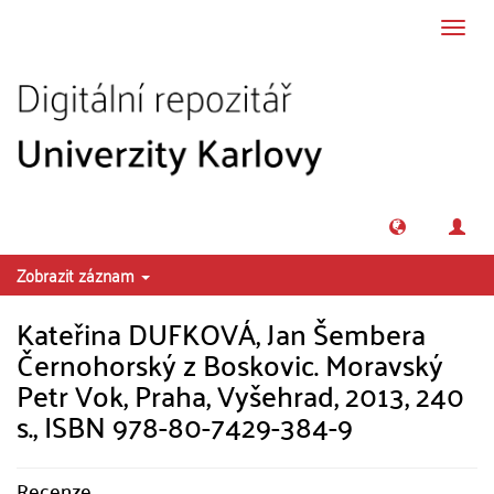
Přeskočit na obsah
Přepn
navig
Zobrazit záznam
Kateřina DUFKOVÁ, Jan Šembera
Černohorský z Boskovic. Moravský
Petr Vok, Praha, Vyšehrad, 2013, 240
s., ISBN 978-80-7429-384-9
Recenze