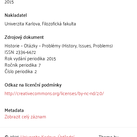
2015
Nakladatel
Univerzita Karlova, Filozofická fakulta
Zdrojový dokument
Historie – Otázky – Problémy (History, Issues, Problems)
ISSN: 2336-6672
Rok vydání periodika: 2015
Ročník periodika: 7
Číslo periodika: 2
Odkaz na licenční podmínky
http://creativecommons.org/licenses/by-nc-nd/2.0/
Metadata
Zobrazit celý záznam
© 2025
Univerzita Karlova
,
Ústřední
Theme by