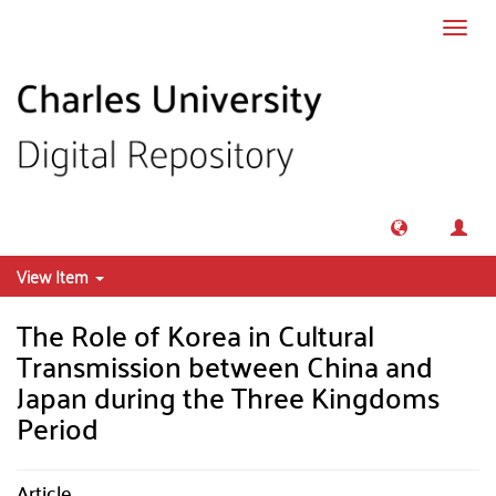
Skip to main content
Toggl
navig
View Item
The Role of Korea in Cultural
Transmission between China and
Japan during the Three Kingdoms
Period
Article