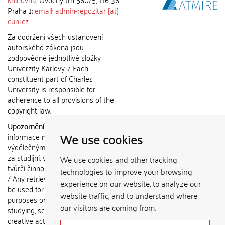
Praha 1;
email: admin-repozitar [at]
cuni.cz
Za dodržení všech ustanovení
autorského zákona jsou
zodpovědné jednotlivé složky
Univerzity Karlovy. / Each
constituent part of Charles
University is responsible for
adherence to all provisions of the
copyright law.
Upozornění / Notice:
Získané
We use cookies
informace nemohou být použity k
výdělečným účelům nebo vydávány
za studijní, vědeckou nebo jinou
We use cookies and other tracking
tvůrčí činnost jiné osoby než autora.
technologies to improve your browsing
/ Any retrieved information shall not
experience on our website, to analyze our
be used for any commercial
website traffic, and to understand where
purposes or claimed as results of
our visitors are coming from.
studying, scientific or any other
creative activities of any person