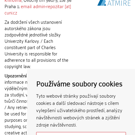
Praha 1;
email: admin-repozitar [at]
cuni.cz
Za dodržení všech ustanovení
autorského zákona jsou
zodpovědné jednotlivé složky
Univerzity Karlovy. / Each
constituent part of Charles
University is responsible for
adherence to all provisions of the
copyright law.
Upozornění / Notice:
Získané
Používáme soubory cookies
informace nemohou být použity k
výdělečným účelům nebo vydávány
za studijní, vědeckou nebo jinou
Tyto webové stránky používají soubory
tvůrčí činnost jiné osoby než autora.
cookies a další sledovací nástroje s cílem
/ Any retrieved information shall not
vylepšení uživatelského prostředí, analýzy
be used for any commercial
návštěvnosti webových stránek a zjištění
purposes or claimed as results of
zdroje návštěvnosti.
studying, scientific or any other
creative activities of any person