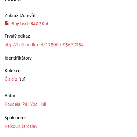
Zobrazit/
otevřít
Plný text (840.3Kb)
Trvalý odkaz
http://hdl.handle.net/20.500.11956/97154
Identifikátory
Kolekce
Číslo 2
[10]
Autor
Koudela, Pál; Yoo, Jinil
Spoluautor
Valkoun, Jaroslav