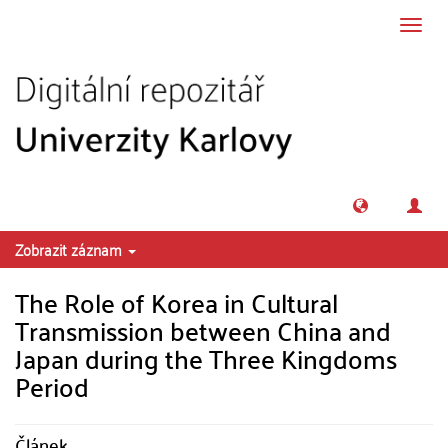
Přeskočit na obsah
Přepn
navig
Zobrazit záznam
The Role of Korea in Cultural
Transmission between China and
Japan during the Three Kingdoms
Period
Článek