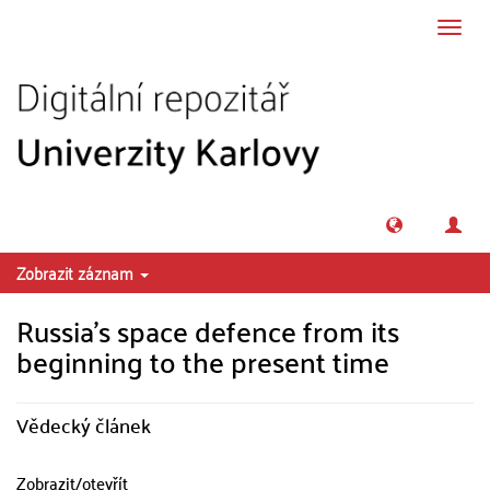
Přeskočit na obsah
Přepn
navig
Zobrazit záznam
Russia’s space defence from its
beginning to the present time
Vědecký článek
Zobrazit/
otevřít