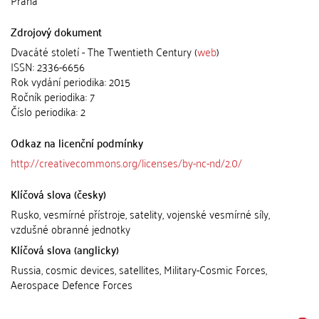
Praha
Zdrojový dokument
Dvacáté století - The Twentieth Century (
web
)
ISSN: 2336-6656
Rok vydání periodika: 2015
Ročník periodika: 7
Číslo periodika: 2
Odkaz na licenční podmínky
http://creativecommons.org/licenses/by-nc-nd/2.0/
Klíčová slova (česky)
Rusko, vesmírné přístroje, satelity, vojenské vesmírné síly,
vzdušné obranné jednotky
Klíčová slova (anglicky)
Russia, cosmic devices, satellites, Military-Cosmic Forces,
Aerospace Defence Forces