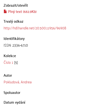
Zobrazit/
otevřít
Plný text (661.9Kb)
Trvalý odkaz
http://hdl.handle.net/20.500.11956/96908
Identifikátory
ISSN: 2336-6710
Kolekce
Číslo 1
[5]
Autor
Pokludová, Andrea
Spoluautor
Datum vydání