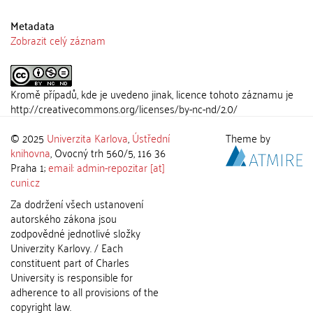
Metadata
Zobrazit celý záznam
Kromě případů, kde je uvedeno jinak, licence tohoto záznamu je
http://creativecommons.org/licenses/by-nc-nd/2.0/
© 2025
Univerzita Karlova
,
Ústřední
Theme by
knihovna
, Ovocný trh 560/5, 116 36
Praha 1;
email: admin-repozitar [at]
cuni.cz
Za dodržení všech ustanovení
autorského zákona jsou
zodpovědné jednotlivé složky
Univerzity Karlovy. / Each
constituent part of Charles
University is responsible for
adherence to all provisions of the
copyright law.