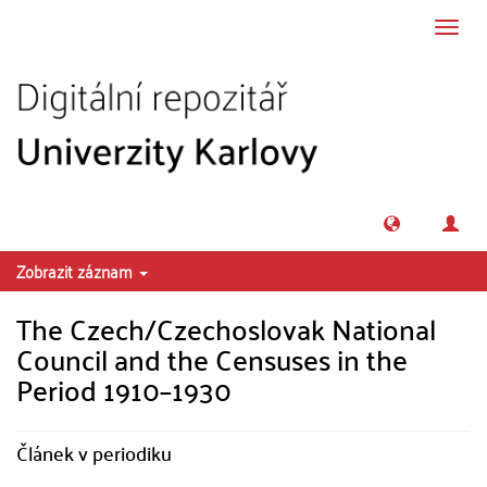
Přeskočit na obsah
Přepn
navig
Zobrazit záznam
The Czech/Czechoslovak National
Council and the Censuses in the
Period 1910–1930
Článek v periodiku