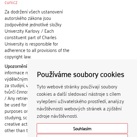
cuni.cz
Za dodržení všech ustanovení
autorského zákona jsou
zodpovědné jednotlivé složky
Univerzity Karlovy. / Each
constituent part of Charles
University is responsible for
adherence to all provisions of the
copyright law.
Upozornění / Notice:
Získané
Používáme soubory cookies
informace nemohou být použity k
výdělečným účelům nebo vydávány
za studijní, vědeckou nebo jinou
Tyto webové stránky používají soubory
tvůrčí činnost jiné osoby než autora.
cookies a další sledovací nástroje s cílem
/ Any retrieved information shall not
vylepšení uživatelského prostředí, analýzy
be used for any commercial
návštěvnosti webových stránek a zjištění
purposes or claimed as results of
zdroje návštěvnosti.
studying, scientific or any other
creative activities of any person
Souhlasím
other than the author.