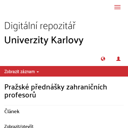
Přeskočit na obsah
Přepn
navig
Zobrazit záznam
Pražské přednášky zahraničních
profesorů
Článek
Zobrazit/
otevřít