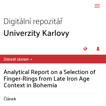
Přeskočit na obsah
Přepn
navig
Zobrazit záznam
Analytical Report on a Selection of
Finger-Rings from Late Iron Age
Context in Bohemia
Článek