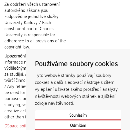
Za dodržení všech ustanovení
autorského zákona jsou
zodpovědné jednotlivé složky
Univerzity Karlovy. / Each
constituent part of Charles
University is responsible for
adherence to all provisions of the
copyright law.
Upozornění / Notice:
Získané
Používáme soubory cookies
informace nemohou být použity k
výdělečným účelům nebo vydávány
za studijní, vědeckou nebo jinou
Tyto webové stránky používají soubory
tvůrčí činnost jiné osoby než autora.
cookies a další sledovací nástroje s cílem
/ Any retrieved information shall not
vylepšení uživatelského prostředí, analýzy
be used for any commercial
návštěvnosti webových stránek a zjištění
purposes or claimed as results of
zdroje návštěvnosti.
studying, scientific or any other
creative activities of any person
Souhlasím
other than the author.
DSpace software
copyright © 2002-
Odmítám