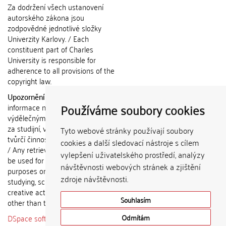
Za dodržení všech ustanovení
autorského zákona jsou
zodpovědné jednotlivé složky
Univerzity Karlovy. / Each
constituent part of Charles
University is responsible for
adherence to all provisions of the
copyright law.
Upozornění / Notice:
Získané
Používáme soubory cookies
informace nemohou být použity k
výdělečným účelům nebo vydávány
za studijní, vědeckou nebo jinou
Tyto webové stránky používají soubory
tvůrčí činnost jiné osoby než autora.
cookies a další sledovací nástroje s cílem
/ Any retrieved information shall not
vylepšení uživatelského prostředí, analýzy
be used for any commercial
návštěvnosti webových stránek a zjištění
purposes or claimed as results of
zdroje návštěvnosti.
studying, scientific or any other
creative activities of any person
Souhlasím
other than the author.
DSpace software
copyright © 2002-
Odmítám