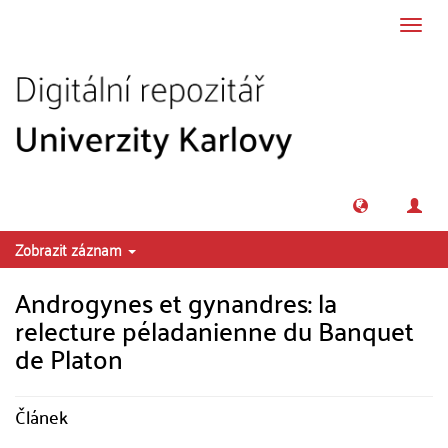
Přeskočit na obsah
Přepn
navig
Zobrazit záznam
Androgynes et gynandres: la
relecture péladanienne du Banquet
de Platon
Článek