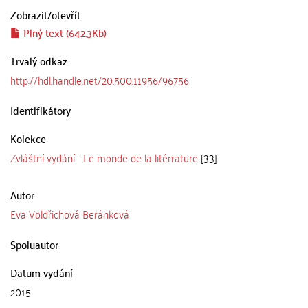
Zobrazit/
otevřít
Plný text (642.3Kb)
Trvalý odkaz
http://hdl.handle.net/20.500.11956/96756
Identifikátory
Kolekce
Zvláštní vydání - Le monde de la litérrature
[33]
Autor
Eva Voldřichová Beránková
Spoluautor
Datum vydání
2015